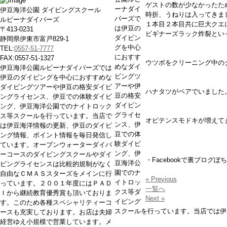
ゲストの数が少なかったた
ーナダイ
伊豆海洋公園 ダイビングスクール
時折、うねりは入ってきま
バーズで
ルビーナダイバーズ
１本目２本目共に巨大クエ
は伊豆の
〒413-0231
ビギナーズラック炸裂とい
ダイビン
静岡県伊東市富戸829-1
グを中心
TEL:
0557-51-7777
におすす
FAX:0557-51-1327
ウツボをクリーニング中の
めなダイ
伊豆海洋公園ルビーナダイバーズでは
ビングツ
伊豆のダイビングを中心におすすめな
アーや伊
ダイビングツアーや伊豆の格安ダイビ
ハナタツがペアでいました
豆の格安
ングライセンス、伊豆での体験ダイビ
ダイビン
ング、伊豆海洋公園でのナイトロック
グライセ
ス等スクールを行っています。当店で
オビテンスモドキが増えて
ンス、伊
は伊豆海洋情報の更新、伊豆のダイビ
豆での体
ング情報、ポイント情報を毎日発信し
験ダイビ
ています。オープンウォーターダイバ
ング、伊
ーコースのダイビングスクールやダイ
・Facebookで裏ブログ
豆海洋公
ビングライセンスは比較的規制がなく
園でのナ
自由なＣＭＡＳスターズをメインに行
« Previous
イトロッ
っています。２００１年度にはＰＡＤ
一覧へ
クス等ダ
Ｉから継続教育優秀賞も頂いておりま
Next »
イビング
す。このため各種スペシャリティーコ
スクールを行っています。当店では伊
ースも充実しております。お店は夫婦
経営ゆえ小規模で営業しています。メ