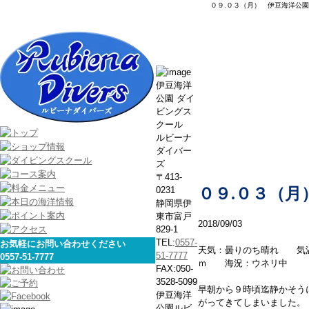
０９.０３（月） 伊豆海洋公園
本日の海
伊豆海洋
公園 ダイ
ビングス
クール
ルビーナ
ダイバー
ズ
〒413-
0231
０９.０３（月
静岡県伊
東市富戸
2018/09/03
829-1
TEL:
0557-
お気軽にお問い合わせください
天気：曇りのち晴れ 気
51-7777
0557-51-7777
ｍ 海況：ウネリ中
FAX:050-
3528-5099
早朝から９時頃迄静かそう
伊豆海洋
がってきてしまいました。
公園ルビ