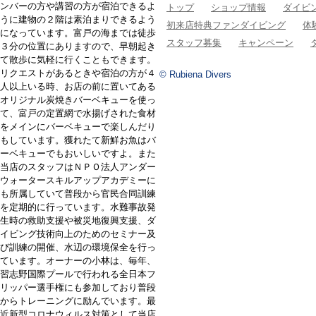
ンバーの方や講習の方が宿泊できるよ
トップ
ショップ情報
ダイビ
うに建物の２階は素泊まりできるよう
初来店特典ファンダイビング
体
になっています。富戸の海までは徒歩
スタッフ募集
キャンペーン
３分の位置にありますので、早朝起き
て散歩に気軽に行くこともできます。
リクエストがあるときや宿泊の方が４
© Rubiena Divers
人以上いる時、お店の前に置いてある
オリジナル炭焼きバーベキューを使っ
て、富戸の定置網で水揚げされた食材
をメインにバーベキューで楽しんだり
もしています。獲れたて新鮮お魚はバ
ーベキューでもおいしいですよ。また
当店のスタッフはＮＰＯ法人アンダー
ウォータースキルアップアカデミーに
も所属していて普段から官民合同訓練
を定期的に行っています。水難事故発
生時の救助支援や被災地復興支援、ダ
イビング技術向上のためのセミナー及
び訓練の開催、水辺の環境保全を行っ
ています。オーナーの小林は、毎年、
習志野国際プールで行われる全日本フ
リッパー選手権にも参加しており普段
からトレーニングに励んでいます。最
近新型コロナウィルス対策として当店