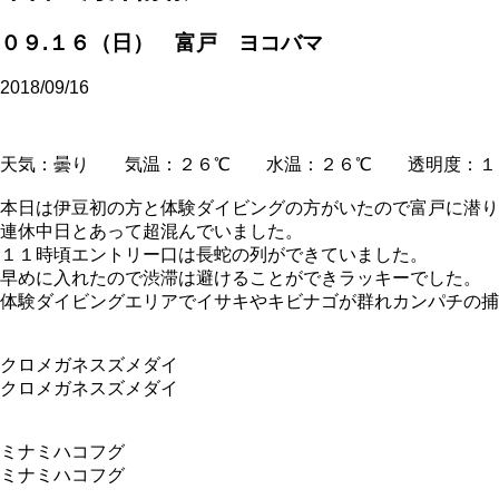
０９.１６（日） 富戸 ヨコバマ
2018/09/16
天気：曇り 気温：２６℃ 水温：２６℃ 透明度：１
本日は伊豆初の方と体験ダイビングの方がいたので富戸に潜り
連休中日とあって超混んでいました。
１１時頃エントリー口は長蛇の列ができていました。
早めに入れたので渋滞は避けることができラッキーでした。
体験ダイビングエリアでイサキやキビナゴが群れカンパチの捕
クロメガネスズメダイ
クロメガネスズメダイ
ミナミハコフグ
ミナミハコフグ