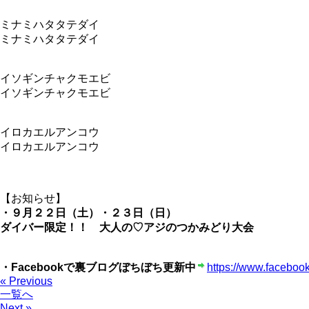
ミナミハタタテダイ
ミナミハタタテダイ
イソギンチャクモエビ
イソギンチャクモエビ
イロカエルアンコウ
イロカエルアンコウ
【お知らせ】
・９月２２日（土）・２３日（日）
ダイバー限定！！ 大人の♡アジのつかみどり大会
・Facebookで裏ブログぼちぼち更新中
https://www.facebook
« Previous
一覧へ
Next »