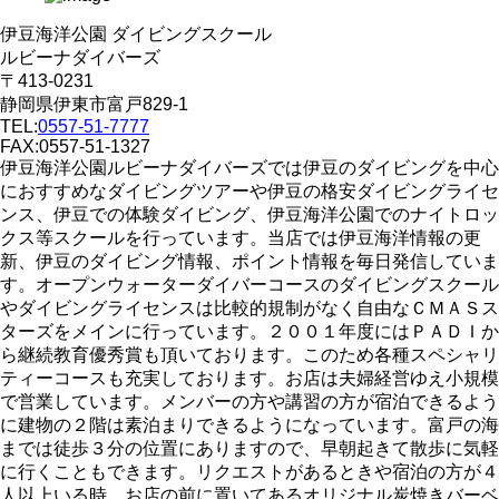
伊豆海洋公園 ダイビングスクール
ルビーナダイバーズ
〒413-0231
静岡県伊東市富戸829-1
TEL:
0557-51-7777
FAX:0557-51-1327
伊豆海洋公園ルビーナダイバーズでは伊豆のダイビングを中心
におすすめなダイビングツアーや伊豆の格安ダイビングライセ
ンス、伊豆での体験ダイビング、伊豆海洋公園でのナイトロッ
クス等スクールを行っています。当店では伊豆海洋情報の更
新、伊豆のダイビング情報、ポイント情報を毎日発信していま
す。オープンウォーターダイバーコースのダイビングスクール
やダイビングライセンスは比較的規制がなく自由なＣＭＡＳス
ターズをメインに行っています。２００１年度にはＰＡＤＩか
ら継続教育優秀賞も頂いております。このため各種スペシャリ
ティーコースも充実しております。お店は夫婦経営ゆえ小規模
で営業しています。メンバーの方や講習の方が宿泊できるよう
に建物の２階は素泊まりできるようになっています。富戸の海
までは徒歩３分の位置にありますので、早朝起きて散歩に気軽
に行くこともできます。リクエストがあるときや宿泊の方が４
人以上いる時、お店の前に置いてあるオリジナル炭焼きバーベ