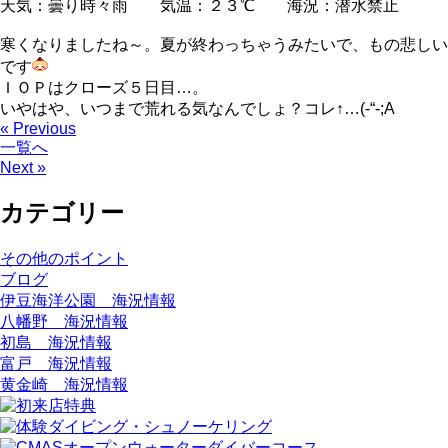
天気：曇り時々雨 気温：２３℃ 海況：潜水禁止
寒くなりましたね～。夏が終わっちゃうみたいで、もの悲しい
です
ＩＯＰはクローズ５日目…。
いやはや、いつまで荒れる気なんでしょ？コレ↑…(-“-;A
« Previous
一覧へ
Next »
カテゴリー
その他のポイント
ブログ
伊豆海洋公園 海況情報
八幡野 海況情報
初島 海況情報
富戸 海況情報
黄金崎 海況情報