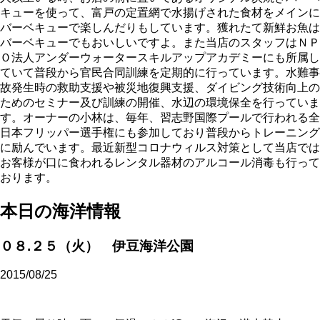
キューを使って、富戸の定置網で水揚げされた食材をメインに
バーベキューで楽しんだりもしています。獲れたて新鮮お魚は
バーベキューでもおいしいですよ。また当店のスタッフはＮＰ
Ｏ法人アンダーウォータースキルアップアカデミーにも所属し
ていて普段から官民合同訓練を定期的に行っています。水難事
故発生時の救助支援や被災地復興支援、ダイビング技術向上の
ためのセミナー及び訓練の開催、水辺の環境保全を行っていま
す。オーナーの小林は、毎年、習志野国際プールで行われる全
日本フリッパー選手権にも参加しており普段からトレーニング
に励んでいます。最近新型コロナウィルス対策として当店では
お客様が口に食われるレンタル器材のアルコール消毒も行って
おります。
本日の海洋情報
０８.２５（火） 伊豆海洋公園
2015/08/25