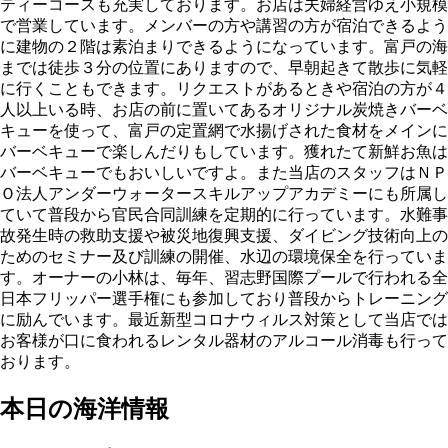
ティーコースも充実しております。お店は夫婦経営ゆえ小規模
で営業しています。メンバーの方や講習の方が宿泊できるよう
に建物の２階は素泊まりできるようになっています。富戸の海
までは徒歩３分の位置にありますので、早朝起きて散歩に気軽
に行くこともできます。リクエストがあるときや宿泊の方が４
人以上いる時、お店の前に置いてあるオリジナル炭焼きバーベ
キューを使って、富戸の定置網で水揚げされた食材をメインに
バーベキューで楽しんだりもしています。獲れたて新鮮お魚は
バーベキューでもおいしいですよ。また当店のスタッフはＮＰ
Ｏ法人アンダーウォータースキルアップアカデミーにも所属し
ていて普段から官民合同訓練を定期的に行っています。水難事
故発生時の救助支援や被災地復興支援、ダイビング技術向上の
ためのセミナー及び訓練の開催、水辺の環境保全を行っていま
す。オーナーの小林は、毎年、習志野国際プールで行われる全
日本フリッパー選手権にも参加しており普段からトレーニング
に励んでいます。最近新型コロナウィルス対策として当店では
お客様が口に食われるレンタル器材のアルコール消毒も行って
おります。
本日の海洋情報