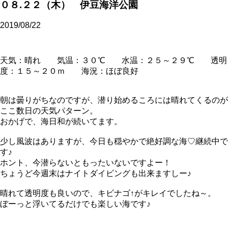
０８.２２（木） 伊豆海洋公園
2019/08/22
天気：晴れ 気温：３０℃ 水温：２５～２９℃ 透明
度：１５～２０ｍ 海況：ほぼ良好
朝は曇りがちなのですが、潜り始めるころには晴れてくるのが
ここ数日の天気パターン。
おかげで、海日和が続いてます。
少し風波はありますが、今日も穏やかで絶好調な海♡継続中で
す♪
ホント、今潜らないともったいないですよー！
ちょうど今週末はナイトダイビングも出来ますしー♪
晴れて透明度も良いので、キビナゴ↑がキレイでしたね～。
ぼーっと浮いてるだけでも楽しい海です♪