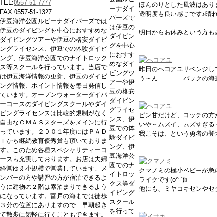
TEL:
0557-51-7777
ほんのりとした風波はあり
ーナダイ
FAX:0557-51-1327
透明度も良い感じです♪晴
バーズで
伊豆海洋公園ルビーナダイバーズでは
は伊豆の
伊豆のダイビングを中心におすすめな
明日からお休みという方も
ダイビン
ダイビングツアーや伊豆の格安ダイビ
グを中心
ングライセンス、伊豆での体験ダイビ
におすす
ング、伊豆海洋公園でのナイトロック
めなダイ
ス等スクールを行っています。当店で
昨日のヘコアユリベンジし
ビングツ
は伊豆海洋情報の更新、伊豆のダイビ
う～ん…………バックの海
アーや伊
ング情報、ポイント情報を毎日発信し
豆の格安
ています。オープンウォーターダイバ
ダイビン
ーコースのダイビングスクールやダイ
グライセ
ビングライセンスは比較的規制がなく
ピン甘だけど、コッチの方
ンス、伊
自由なＣＭＡＳスターズをメインに行
いや～ムズイ、ムズすぎるぅぅ
豆での体
っています。２００１年度にはＰＡＤ
我こそは、という勇者の登
験ダイビ
Ｉから継続教育優秀賞も頂いておりま
ング、伊
す。このため各種スペシャリティーコ
豆海洋公
ースも充実しております。お店は夫婦
園でのナ
経営ゆえ小規模で営業しています。メ
クマノミの極小ベビーが急
イトロッ
ンバーの方や講習の方が宿泊できるよ
ライクです(o^-‘)b
クス等ダ
うに建物の２階は素泊まりできるよう
他にも、ミヤコキセンやセ
イビング
になっています。富戸の海までは徒歩
スクール
３分の位置にありますので、早朝起き
を行って
て散歩に気軽に行くこともできます。