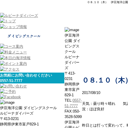
０８.１０（木） 伊豆海洋公園
本日の海
伊豆海洋
公園 ダイ
ビングス
クール
ルビーナ
ダイバー
ズ
〒413-
お気軽にお問い合わせください
0231
０８.１０（木
0557-51-7777
静岡県伊
東市富戸
2017/08/10
829-1
TEL:
0557-
天気：曇り時々晴れ 気
51-7777
伊豆海洋公園 ダイビングスクール
況：ほぼ良好
FAX:050-
ルビーナダイバーズ
3528-5099
〒413-0231
伊豆海洋
静岡県伊東市富戸829-1
昨日とは打って変わって、
公園ルビ