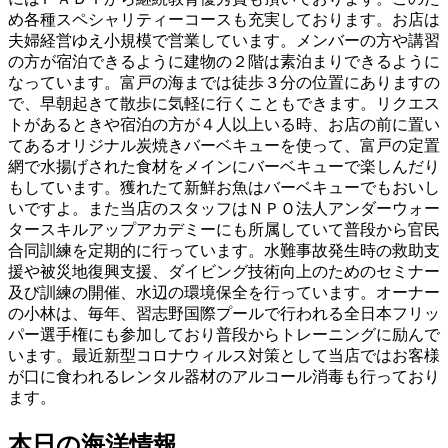
め各種スペシャリティーコースも充実しております。お店は
夫婦経営ゆえ小規模で営業しています。メンバーの方や講習
の方が宿泊できるように建物の２階は素泊まりできるように
なっています。富戸の海までは徒歩３分の位置にありますの
で、早朝起きて散歩に気軽に行くこともできます。リクエス
トがあるときや宿泊の方が４人以上いる時、お店の前に置い
てあるオリジナル炭焼きバーベキューを使って、富戸の定置
網で水揚げされた食材をメインにバーベキューで楽しんだり
もしています。獲れたて新鮮お魚はバーベキューでもおいし
いですよ。また当店のスタッフはＮＰＯ法人アンダーウォー
タースキルアップアカデミーにも所属していて普段から官民
合同訓練を定期的に行っています。水難事故発生時の救助支
援や被災地復興支援、ダイビング技術向上のためのセミナー
及び訓練の開催、水辺の環境保全を行っています。オーナー
の小林は、毎年、習志野国際プールで行われる全日本フリッ
パー選手権にも参加しており普段からトレーニングに励んで
います。最近新型コロナウィルス対策として当店ではお客様
が口に食われるレンタル器材のアルコール消毒も行っており
ます。
本日の海洋情報