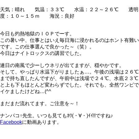
天気：晴れ 気温：３３℃ 水温：２２～２６℃ 透明
度：１０～１５ｍ 海況：良好
今日も灼熱地獄のＩＯＰでーす。
この暑い中、仕事とはいえ毎日海に浸かれるのはホント有難い
です。この仕事選んで良かった～（笑）。
今日はナイトロックスの講習でした。
連日の南風で少ーしウネリが出てますが、穏やかです。
そして、やっぱり水温下がりましたぁ…。午後の浅場は２６℃
まで持ち直したんですが、午前中は浅場で２４℃、水底２３℃
と上も下もほとんど変わらずでした。それでも、全然ワンピで
イケましたけどね…(^^ゞ
まだまだ流れてます。ご注意を～！
ナンパコ↑先生。いつも見てもｶﾜ(・∀・)ｲｲ!!ですね♪
Facebook
に動画あります。