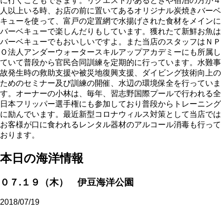
に行くこともできます。リクエストがあるときや宿泊の方が４
人以上いる時、お店の前に置いてあるオリジナル炭焼きバーベ
キューを使って、富戸の定置網で水揚げされた食材をメインに
バーベキューで楽しんだりもしています。獲れたて新鮮お魚は
バーベキューでもおいしいですよ。また当店のスタッフはＮＰ
Ｏ法人アンダーウォータースキルアップアカデミーにも所属し
ていて普段から官民合同訓練を定期的に行っています。水難事
故発生時の救助支援や被災地復興支援、ダイビング技術向上の
ためのセミナー及び訓練の開催、水辺の環境保全を行っていま
す。オーナーの小林は、毎年、習志野国際プールで行われる全
日本フリッパー選手権にも参加しており普段からトレーニング
に励んでいます。最近新型コロナウィルス対策として当店では
お客様が口に食われるレンタル器材のアルコール消毒も行って
おります。
本日の海洋情報
０７.１９（木） 伊豆海洋公園
2018/07/19