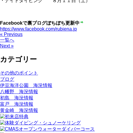
・ナイトダイビング ８月１１日（土）
Facebookで裏ブログぼちぼち更新中
https://www.facebook.com/rubiena.jp
« Previous
一覧へ
Next »
カテゴリー
その他のポイント
ブログ
伊豆海洋公園 海況情報
八幡野 海況情報
初島 海況情報
富戸 海況情報
黄金崎 海況情報