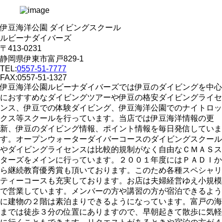
伊豆海洋公園 ダイビングスクール
ルビーナダイバーズ
〒413-0231
静岡県伊東市富戸829-1
TEL:
0557-51-7777
FAX:0557-51-1327
伊豆海洋公園ルビーナダイバーズでは伊豆のダイビングを中心
におすすめなダイビングツアーや伊豆の格安ダイビングライセ
ンス、伊豆での体験ダイビング、伊豆海洋公園でのナイトロッ
クス等スクールを行っています。当店では伊豆海洋情報の更
新、伊豆のダイビング情報、ポイント情報を毎日発信していま
す。オープンウォーターダイバーコースのダイビングスクール
やダイビングライセンスは比較的規制がなく自由なＣＭＡＳス
ターズをメインに行っています。２００１年度にはＰＡＤＩか
ら継続教育優秀賞も頂いております。このため各種スペシャリ
ティーコースも充実しております。お店は夫婦経営ゆえ小規模
で営業しています。メンバーの方や講習の方が宿泊できるよう
に建物の２階は素泊まりできるようになっています。富戸の海
までは徒歩３分の位置にありますので、早朝起きて散歩に気軽