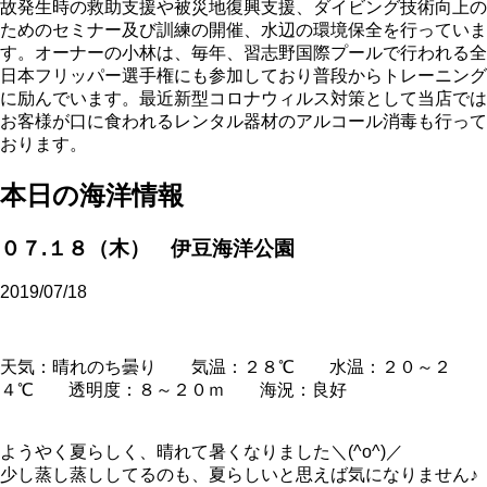
故発生時の救助支援や被災地復興支援、ダイビング技術向上の
ためのセミナー及び訓練の開催、水辺の環境保全を行っていま
す。オーナーの小林は、毎年、習志野国際プールで行われる全
日本フリッパー選手権にも参加しており普段からトレーニング
に励んでいます。最近新型コロナウィルス対策として当店では
お客様が口に食われるレンタル器材のアルコール消毒も行って
おります。
本日の海洋情報
０７.１８（木） 伊豆海洋公園
2019/07/18
天気：晴れのち曇り 気温：２８℃ 水温：２０～２
４℃ 透明度：８～２０ｍ 海況：良好
ようやく夏らしく、晴れて暑くなりました＼(^o^)／
少し蒸し蒸ししてるのも、夏らしいと思えば気になりません♪