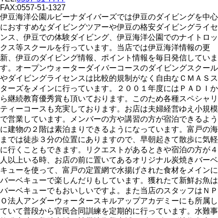
FAX:0557-51-1327
伊豆海洋公園ルビーナダイバーズでは伊豆のダイビングを中心
におすすめなダイビングツアーや伊豆の格安ダイビングライセ
ンス、伊豆での体験ダイビング、伊豆海洋公園でのナイトロッ
クス等スクールを行っています。当店では伊豆海洋情報の更
新、伊豆のダイビング情報、ポイント情報を毎日発信していま
す。オープンウォーターダイバーコースのダイビングスクール
やダイビングライセンスは比較的規制がなく自由なＣＭＡＳス
ターズをメインに行っています。２００１年度にはＰＡＤＩか
ら継続教育優秀賞も頂いております。このため各種スペシャリ
ティーコースも充実しております。お店は夫婦経営ゆえ小規模
で営業しています。メンバーの方や講習の方が宿泊できるよう
に建物の２階は素泊まりできるようになっています。富戸の海
までは徒歩３分の位置にありますので、早朝起きて散歩に気軽
に行くこともできます。リクエストがあるときや宿泊の方が４
人以上いる時、お店の前に置いてあるオリジナル炭焼きバーベ
キューを使って、富戸の定置網で水揚げされた食材をメインに
バーベキューで楽しんだりもしています。獲れたて新鮮お魚は
バーベキューでもおいしいですよ。また当店のスタッフはＮＰ
Ｏ法人アンダーウォータースキルアップアカデミーにも所属し
ていて普段から官民合同訓練を定期的に行っています。水難事