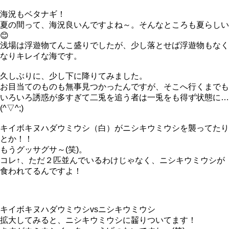
海況もベタナギ！
夏の間って、海況良いんですよね～。そんなところも夏らしい
😊
浅場は浮遊物てんこ盛りでしたが、少し落とせば浮遊物もなく
なりキレイな海です。
久しぶりに、少し下に降りてみました。
お目当てのものも無事見つかったんですが、そこへ行くまでも
いろいろ誘惑が多すぎて二兎を追う者は一兎をも得ず状態に…
(^▽^;)
キイボキヌハダウミウシ（白）がニシキウミウシを襲ってたり
とか！！
もうグッサグサ～(笑)。
コレ↑、ただ２匹並んでいるわけじゃなく、ニシキウミウシが
食われてるんですよ！
キイボキヌハダウミウシvsニシキウミウシ
拡大してみると、ニシキウミウシに齧りついてます！