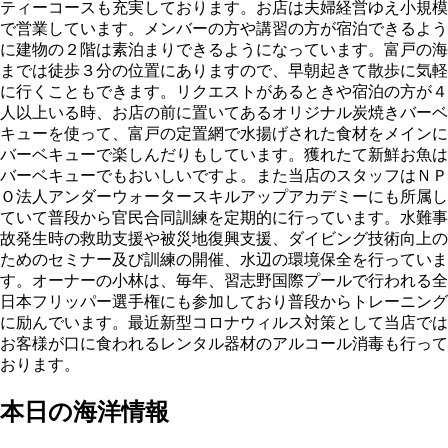
ティーコースも充実しております。お店は夫婦経営ゆえ小規模
で営業しています。メンバーの方や講習の方が宿泊できるよう
に建物の２階は素泊まりできるようになっています。富戸の海
までは徒歩３分の位置にありますので、早朝起きて散歩に気軽
に行くこともできます。リクエストがあるときや宿泊の方が４
人以上いる時、お店の前に置いてあるオリジナル炭焼きバーベ
キューを使って、富戸の定置網で水揚げされた食材をメインに
バーベキューで楽しんだりもしています。獲れたて新鮮お魚は
バーベキューでもおいしいですよ。また当店のスタッフはＮＰ
Ｏ法人アンダーウォータースキルアップアカデミーにも所属し
ていて普段から官民合同訓練を定期的に行っています。水難事
故発生時の救助支援や被災地復興支援、ダイビング技術向上の
ためのセミナー及び訓練の開催、水辺の環境保全を行っていま
す。オーナーの小林は、毎年、習志野国際プールで行われる全
日本フリッパー選手権にも参加しており普段からトレーニング
に励んでいます。最近新型コロナウィルス対策として当店では
お客様が口に食われるレンタル器材のアルコール消毒も行って
おります。
本日の海洋情報