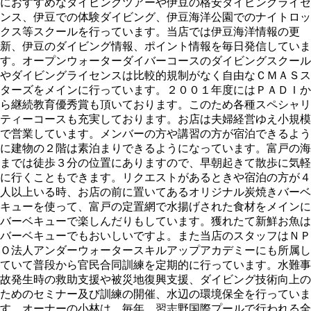
におすすめなダイビングツアーや伊豆の格安ダイビングライセ
ンス、伊豆での体験ダイビング、伊豆海洋公園でのナイトロッ
クス等スクールを行っています。当店では伊豆海洋情報の更
新、伊豆のダイビング情報、ポイント情報を毎日発信していま
す。オープンウォーターダイバーコースのダイビングスクール
やダイビングライセンスは比較的規制がなく自由なＣＭＡＳス
ターズをメインに行っています。２００１年度にはＰＡＤＩか
ら継続教育優秀賞も頂いております。このため各種スペシャリ
ティーコースも充実しております。お店は夫婦経営ゆえ小規模
で営業しています。メンバーの方や講習の方が宿泊できるよう
に建物の２階は素泊まりできるようになっています。富戸の海
までは徒歩３分の位置にありますので、早朝起きて散歩に気軽
に行くこともできます。リクエストがあるときや宿泊の方が４
人以上いる時、お店の前に置いてあるオリジナル炭焼きバーベ
キューを使って、富戸の定置網で水揚げされた食材をメインに
バーベキューで楽しんだりもしています。獲れたて新鮮お魚は
バーベキューでもおいしいですよ。また当店のスタッフはＮＰ
Ｏ法人アンダーウォータースキルアップアカデミーにも所属し
ていて普段から官民合同訓練を定期的に行っています。水難事
故発生時の救助支援や被災地復興支援、ダイビング技術向上の
ためのセミナー及び訓練の開催、水辺の環境保全を行っていま
す。オーナーの小林は、毎年、習志野国際プールで行われる全