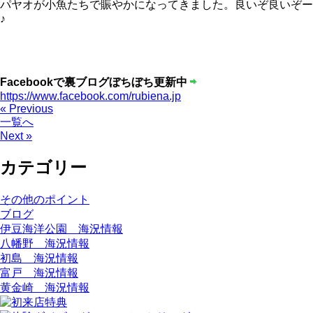
パヤオが小魚たちで賑やかになってきました。良いぞ良いぞー
♪
Facebookで裏ブログぼちぼち更新中
https://www.facebook.com/rubiena.jp
« Previous
一覧へ
Next »
カテゴリー
その他のポイント
ブログ
伊豆海洋公園 海況情報
八幡野 海況情報
初島 海況情報
富戸 海況情報
黄金崎 海況情報