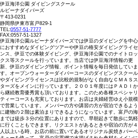
伊豆海洋公園 ダイビングスクール
ルビーナダイバーズ
〒413-0231
静岡県伊東市富戸829-1
TEL:
0557-51-7777
FAX:0557-51-1327
伊豆海洋公園ルビーナダイバーズでは伊豆のダイビングを中心
におすすめなダイビングツアーや伊豆の格安ダイビングライセ
ンス、伊豆での体験ダイビング、伊豆海洋公園でのナイトロッ
クス等スクールを行っています。当店では伊豆海洋情報の更
新、伊豆のダイビング情報、ポイント情報を毎日発信していま
す。オープンウォーターダイバーコースのダイビングスクール
やダイビングライセンスは比較的規制がなく自由なＣＭＡＳス
ターズをメインに行っています。２００１年度にはＰＡＤＩか
ら継続教育優秀賞も頂いております。このため各種スペシャリ
ティーコースも充実しております。お店は夫婦経営ゆえ小規模
で営業しています。メンバーの方や講習の方が宿泊できるよう
に建物の２階は素泊まりできるようになっています。富戸の海
までは徒歩３分の位置にありますので、早朝起きて散歩に気軽
に行くこともできます。リクエストがあるときや宿泊の方が４
人以上いる時、お店の前に置いてあるオリジナル炭焼きバーベ
キューを使って、富戸の定置網で水揚げされた食材をメインに