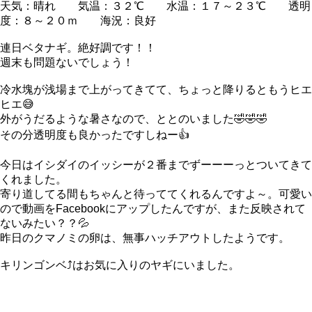
天気：晴れ 気温：３２℃ 水温：１７～２３℃ 透明
度：８～２０ｍ 海況：良好
連日ベタナギ。絶好調です！！
週末も問題ないでしょう！
冷水塊が浅場まで上がってきてて、ちょっと降りるともうヒエ
ヒエ😅
外がうだるような暑さなので、ととのいました🤣🤣🤣
その分透明度も良かったですしねー👍
今日はイシダイのイッシーが２番までずーーーっとついてきて
くれました。
寄り道してる間もちゃんと待っててくれるんですよ～。可愛い
ので動画をFacebookにアップしたんですが、また反映されて
ないみたい？？💦
昨日のクマノミの卵は、無事ハッチアウトしたようです。
キリンゴンベ⤴はお気に入りのヤギにいました。