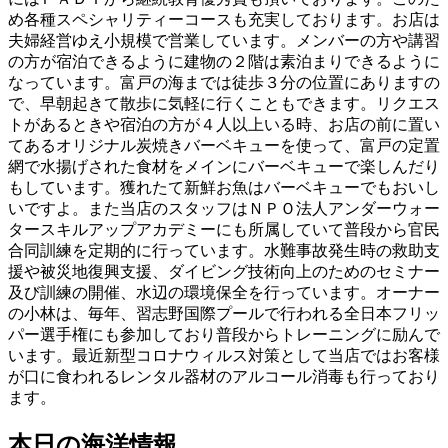
め各種スペシャリティーコースも充実しております。お店は
夫婦経営ゆえ小規模で営業しています。メンバーの方や講習
の方が宿泊できるように建物の２階は素泊まりできるように
なっています。富戸の海までは徒歩３分の位置にありますの
で、早朝起きて散歩に気軽に行くこともできます。リクエス
トがあるときや宿泊の方が４人以上いる時、お店の前に置い
てあるオリジナル炭焼きバーベキューを使って、富戸の定置
網で水揚げされた食材をメインにバーベキューで楽しんだり
もしています。獲れたて新鮮お魚はバーベキューでもおいし
いですよ。また当店のスタッフはＮＰＯ法人アンダーウォー
タースキルアップアカデミーにも所属していて普段から官民
合同訓練を定期的に行っています。水難事故発生時の救助支
援や被災地復興支援、ダイビング技術向上のためのセミナー
及び訓練の開催、水辺の環境保全を行っています。オーナー
の小林は、毎年、習志野国際プールで行われる全日本フリッ
パー選手権にも参加しており普段からトレーニングに励んで
います。最近新型コロナウィルス対策として当店ではお客様
が口に食われるレンタル器材のアルコール消毒も行っており
ます。
本日の海洋情報