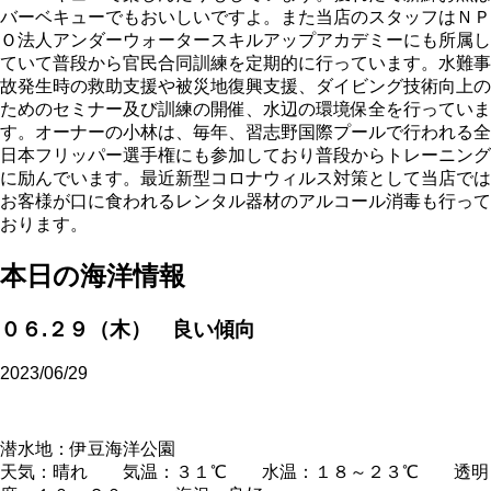
バーベキューでもおいしいですよ。また当店のスタッフはＮＰ
Ｏ法人アンダーウォータースキルアップアカデミーにも所属し
ていて普段から官民合同訓練を定期的に行っています。水難事
故発生時の救助支援や被災地復興支援、ダイビング技術向上の
ためのセミナー及び訓練の開催、水辺の環境保全を行っていま
す。オーナーの小林は、毎年、習志野国際プールで行われる全
日本フリッパー選手権にも参加しており普段からトレーニング
に励んでいます。最近新型コロナウィルス対策として当店では
お客様が口に食われるレンタル器材のアルコール消毒も行って
おります。
本日の海洋情報
０６.２９（木） 良い傾向
2023/06/29
潜水地：伊豆海洋公園
天気：晴れ 気温：３１℃ 水温：１８～２３℃ 透明