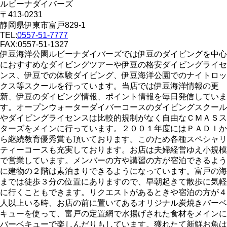
ルビーナダイバーズ
〒413-0231
静岡県伊東市富戸829-1
TEL:
0557-51-7777
FAX:0557-51-1327
伊豆海洋公園ルビーナダイバーズでは伊豆のダイビングを中心
におすすめなダイビングツアーや伊豆の格安ダイビングライセ
ンス、伊豆での体験ダイビング、伊豆海洋公園でのナイトロッ
クス等スクールを行っています。当店では伊豆海洋情報の更
新、伊豆のダイビング情報、ポイント情報を毎日発信していま
す。オープンウォーターダイバーコースのダイビングスクール
やダイビングライセンスは比較的規制がなく自由なＣＭＡＳス
ターズをメインに行っています。２００１年度にはＰＡＤＩか
ら継続教育優秀賞も頂いております。このため各種スペシャリ
ティーコースも充実しております。お店は夫婦経営ゆえ小規模
で営業しています。メンバーの方や講習の方が宿泊できるよう
に建物の２階は素泊まりできるようになっています。富戸の海
までは徒歩３分の位置にありますので、早朝起きて散歩に気軽
に行くこともできます。リクエストがあるときや宿泊の方が４
人以上いる時、お店の前に置いてあるオリジナル炭焼きバーベ
キューを使って、富戸の定置網で水揚げされた食材をメインに
バーベキューで楽しんだりもしています。獲れたて新鮮お魚は