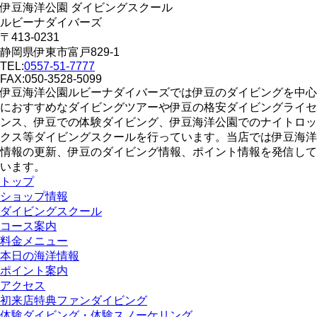
伊豆海洋公園 ダイビングスクール
ルビーナダイバーズ
〒413-0231
静岡県伊東市富戸829-1
TEL:
0557-51-7777
FAX:050-3528-5099
伊豆海洋公園ルビーナダイバーズでは伊豆のダイビングを中心
におすすめなダイビングツアーや伊豆の格安ダイビングライセ
ンス、伊豆での体験ダイビング、伊豆海洋公園でのナイトロッ
クス等ダイビングスクールを行っています。当店では伊豆海洋
情報の更新、伊豆のダイビング情報、ポイント情報を発信して
います。
トップ
ショップ情報
ダイビングスクール
コース案内
料金メニュー
本日の海洋情報
ポイント案内
アクセス
初来店特典ファンダイビング
体験ダイビング・体験スノーケリング