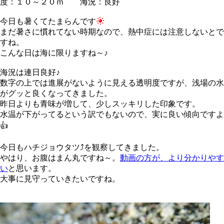
度：１０～２０ｍ 海況：良好
今日も暑くてたまらんです
まだ暑さに慣れてない時期なので、熱中症には注意しないとで
すね。
こんな日は海に限りますね～♪
海況は連日良好♪
数字の上では進展がないように見える透明度ですが、浅場の水
がグッと良くなってきました。
昨日よりも青味が増して、少しスッキリした印象です。
水温が下がってるという訳でもないので、実に良い傾向ですよ
👍
今日もハチジョウタツ⤴を観察してきました。
やはり、お腹はまん丸ですね～。
動画の方が、より分かりやす
い
と思います。
大事に見守っていきたいですね。