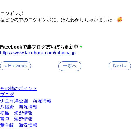
ニジギンポ
塩ビ管の中のニジギンポに、ほんわかしちゃいました～
Facebookで裏ブログぼちぼち更新中
https://www.facebook.com/rubiena.jp
« Previous
Next »
一覧へ
カテゴリー
その他のポイント
ブログ
伊豆海洋公園 海況情報
八幡野 海況情報
初島 海況情報
富戸 海況情報
黄金崎 海況情報