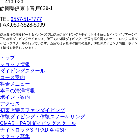
〒413-0231
静岡県伊東市富戸829-1
TEL:
0557-51-7777
FAX:050-3528-5099
伊豆海洋公園ルビーナダイバーズでは伊豆のダイビングを中心におすすめなダイビングツアーや伊
豆の格安ダイビングライセンス、伊豆での体験ダイビング、伊豆海洋公園でのナイトロックス等ダ
イビングスクールを行っています。当店では伊豆海洋情報の更新、伊豆のダイビング情報、ポイン
ト情報を発信しています。
トップ
ショップ情報
ダイビングスクール
コース案内
料金メニュー
本日の海洋情報
ポイント案内
アクセス
初来店特典ファンダイビング
体験ダイビング・体験スノーケリング
CMAS・PADIダイビングスクール
ナイトロックSP PADI各種SP
スタッフ募集