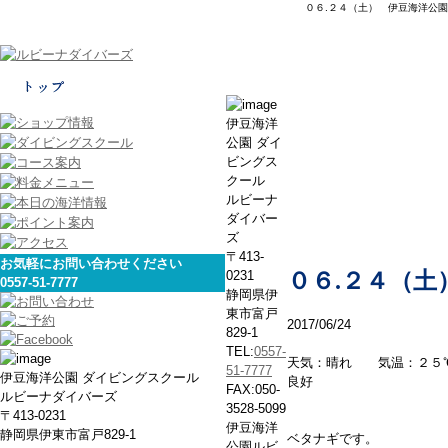
０６.２４（土） 伊豆海洋公園
本日の海
伊豆海洋
公園 ダイ
ビングス
クール
ルビーナ
ダイバー
ズ
〒413-
お気軽にお問い合わせください
0231
０６.２４（土
0557-51-7777
静岡県伊
東市富戸
2017/06/24
829-1
TEL:
0557-
天気：晴れ 気温：２５
51-7777
伊豆海洋公園 ダイビングスクール
良好
FAX:050-
ルビーナダイバーズ
3528-5099
〒413-0231
伊豆海洋
静岡県伊東市富戸829-1
ベタナギです。
公園ルビ