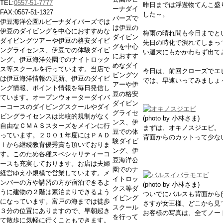
TEL:
0557-51-7777
昨日までは浮遊物てんこ盛
ーナダイ
FAX:0557-51-1327
した～。
バーズで
伊豆海洋公園ルビーナダイバーズでは
は伊豆の
伊豆のダイビングを中心におすすめな
梅雨の晴れ間も今日までと
ダイビン
ダイビングツアーや伊豆の格安ダイビ
先日の時化で潰れてしまっ
グを中心
ングライセンス、伊豆での体験ダイビ
い週末にもかかわらず出て
におすす
ング、伊豆海洋公園でのナイトロック
めなダイ
ス等スクールを行っています。当店で
今日は、前回クローズでエ
ビングツ
は伊豆海洋情報の更新、伊豆のダイビ
では、早速いってみましょ
アーや伊
ング情報、ポイント情報を毎日発信し
豆の格安
ています。オープンウォーターダイバ
ダイビン
ーコースのダイビングスクールやダイ
グライセ
ビングライセンスは比較的規制がなく
(photo by 小林さま)
ンス、伊
自由なＣＭＡＳスターズをメインに行
まずは、オキノスジエビ。
豆での体
っています。２００１年度にはＰＡＤ
背面からのカットって少な
験ダイビ
Ｉから継続教育優秀賞も頂いておりま
ング、伊
す。このため各種スペシャリティーコ
豆海洋公
ースも充実しております。お店は夫婦
園でのナ
経営ゆえ小規模で営業しています。メ
イトロッ
ンバーの方や講習の方が宿泊できるよ
(photo by 小林さま)
クス等ダ
うに建物の２階は素泊まりできるよう
ついでにバルスも背面から(^-
イビング
になっています。富戸の海までは徒歩
さすが女王様、どこから見
スクール
３分の位置にありますので、早朝起き
お客様の写真は、全てノー
を行って
て散歩に気軽に行くこともできます。