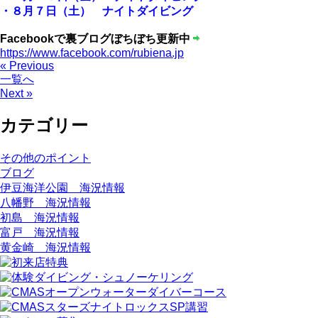
・８月７日（土） ナイトダイビング
Facebookで裏ブログぼちぼち更新中
https://www.facebook.com/rubiena.jp
« Previous
一覧へ
Next »
カテゴリー
その他のポイント
ブログ
伊豆海洋公園 海況情報
八幡野 海況情報
初島 海況情報
富戸 海況情報
黄金崎 海況情報