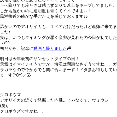
下へ降りても冷たさは感じず２０℃以上をキープしてました。
しかも温かいのに透明度も青くてイイですよ～！！
黒潮接近の確かな手ごたえを感じております♪♪
温かいのでアオリイカも、１ペアだけだったけど産卵に来てま
した↑
実は、いつもタイミングが悪く産卵が見れたの今日が初でした
～(^^ゞ
初だから、記念に
動画も撮りました
🤣
明日は今年最初のサンセットダイブの日！
天気はイマイチそうですが、海況は問題なさそうですねー。ガ
ラガラなので今からでも間に合いまーす！ドタ参お待ちしてい
まーす(^O^)／🤣
クロボウズ
アオリイカの近くで発掘した内臓…じゃなくて、ウミウシ
(笑)。
クロボウズですかねー。