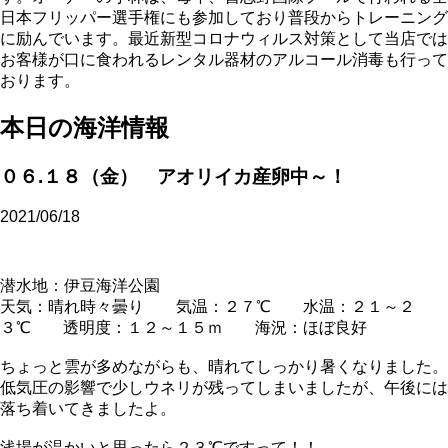
日本フリッパー選手権にも参加しており普段からトレーニング
に励んでいます。最近新型コロナウィルス対策として当店では
お客様が口に食われるレンタル器材のアルコール消毒も行って
おります。
本日の海洋情報
０６.１８（金） アオリイカ産卵中～！
2021/06/18
潜水地：伊豆海洋公園
天気：晴れ時々曇り 気温：２７℃ 水温：２１～２
３℃ 透明度：１２～１５ｍ 海況：ほぼ良好
ちょっと雲が多めながらも、晴れてしっかり暑くなりました。
低気圧の影響で少しウネリが残ってしまいましたが、午後には
落ち着いてきましたよ。
浅場が温かいと思ったら２３℃ですって！！