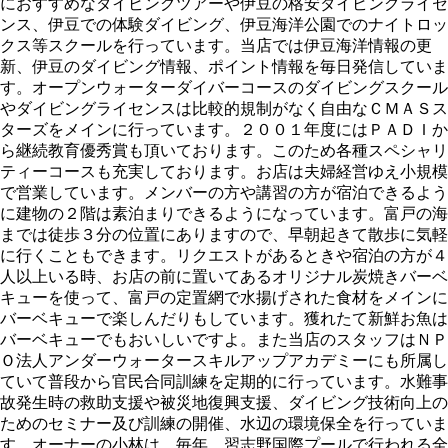
におすすめなダイビングツアーや伊豆の格安ダイビングライセ
ンス、伊豆での体験ダイビング、伊豆海洋公園でのナイトロッ
クス等スクールを行っています。当店では伊豆海洋情報の更
新、伊豆のダイビング情報、ポイント情報を毎日発信していま
す。オープンウォーターダイバーコースのダイビングスクール
やダイビングライセンスは比較的規制がなく自由なＣＭＡＳス
ターズをメインに行っています。２００１年度にはＰＡＤＩか
ら継続教育優秀賞も頂いております。このため各種スペシャリ
ティーコースも充実しております。お店は夫婦経営ゆえ小規模
で営業しています。メンバーの方や講習の方が宿泊できるよう
に建物の２階は素泊まりできるようになっています。富戸の海
までは徒歩３分の位置にありますので、早朝起きて散歩に気軽
に行くこともできます。リクエストがあるときや宿泊の方が４
人以上いる時、お店の前に置いてあるオリジナル炭焼きバーベ
キューを使って、富戸の定置網で水揚げされた食材をメインに
バーベキューで楽しんだりもしています。獲れたて新鮮お魚は
バーベキューでもおいしいですよ。また当店のスタッフはＮＰ
Ｏ法人アンダーウォータースキルアップアカデミーにも所属し
ていて普段から官民合同訓練を定期的に行っています。水難事
故発生時の救助支援や被災地復興支援、ダイビング技術向上の
ためのセミナー及び訓練の開催、水辺の環境保全を行っていま
す。オーナーの小林は、毎年、習志野国際プールで行われる全