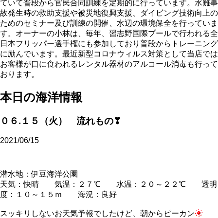
ていて普段から官民合同訓練を定期的に行っています。水難事
故発生時の救助支援や被災地復興支援、ダイビング技術向上の
ためのセミナー及び訓練の開催、水辺の環境保全を行っていま
す。オーナーの小林は、毎年、習志野国際プールで行われる全
日本フリッパー選手権にも参加しており普段からトレーニング
に励んでいます。最近新型コロナウィルス対策として当店では
お客様が口に食われるレンタル器材のアルコール消毒も行って
おります。
本日の海洋情報
０６.１５（火） 流れもの❣
2021/06/15
潜水地：伊豆海洋公園
天気：快晴 気温：２７℃ 水温：２０～２２℃ 透明
度：１０～１５ｍ 海況：良好
スッキリしないお天気予報でしたけど、朝からピーカン