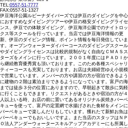
TEL:
0557-51-7777
FAX:0557-51-1327
伊豆海洋公園ルビーナダイバーズでは伊豆のダイビングを中心
におすすめなダイビングツアーや伊豆の格安ダイビングライセ
ンス、伊豆での体験ダイビング、伊豆海洋公園でのナイトロッ
クス等スクールを行っています。当店では伊豆海洋情報の更
新、伊豆のダイビング情報、ポイント情報を毎日発信していま
す。オープンウォーターダイバーコースのダイビングスクール
やダイビングライセンスは比較的規制がなく自由なＣＭＡＳス
ターズをメインに行っています。２００１年度にはＰＡＤＩか
ら継続教育優秀賞も頂いております。このため各種スペシャリ
ティーコースも充実しております。お店は夫婦経営ゆえ小規模
で営業しています。メンバーの方や講習の方が宿泊できるよう
に建物の２階は素泊まりできるようになっています。富戸の海
までは徒歩３分の位置にありますので、早朝起きて散歩に気軽
に行くこともできます。リクエストがあるときや宿泊の方が４
人以上いる時、お店の前に置いてあるオリジナル炭焼きバーベ
キューを使って、富戸の定置網で水揚げされた食材をメインに
バーベキューで楽しんだりもしています。獲れたて新鮮お魚は
バーベキューでもおいしいですよ。また当店のスタッフはＮＰ
Ｏ法人アンダーウォータースキルアップアカデミーにも所属し