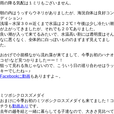
雨の降る気配は１ミリもございません。
朝の内はうっすらウネリがありましたが、海況自体は良好コン
ディション♪
浅場～水深３０ｍ近くまで水温は２２℃！午後は少し冷たい潮
が上がってきましたが、それでも２０℃ありました。
良い潮が入って来てるみたいで、水温高い割には透明度はそん
なに悪くなく、全体的に白っぽいもののまずまず見えてまし
た。
おかげで小規模ながら流れ藻が来てまして、今季お初のハナオ
コゼ↑など見つかりましたーー！！
狙って見れる魚じゃないので、こういう日の巡り合わせはラッ
キーでしたね～♪
Facebookに動画
もありますよ～。
ミツボシクロスズメダイ
おまけに今季お初のミツボシクロスズメダイも来てました！コ
チラも
動画あり
です。
去年の越冬組と一緒に暮らしてる子達なので、大きさ見比べて