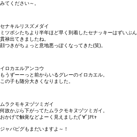
みてください～。
セナキルリスズメダイ
ミツボシたちより半年ほど早く到着したセナッキーはずいぶん
貫禄出てきましたね。
顔つきがちょっと意地悪っぽくなってきた(笑)。
イロカエルアンコウ
もうずーーっと前からいるグレーのイロカエル。
この子も随分大きくなりました。
ムラクモキヌヅツミガイ
何故かぶら下がってたムラクモキヌヅツミガイ。
おかげで触覚などよーく見えました(ﾟ∀ﾟ)ｱﾋｬ
ジャパピグもまだいますよ～！