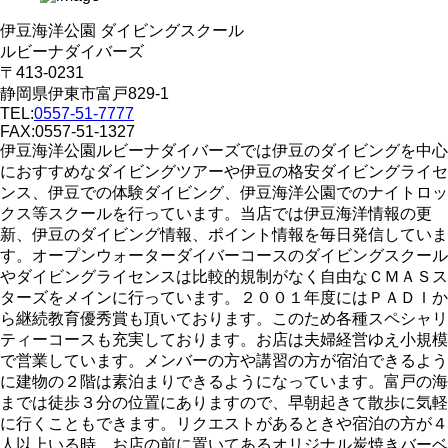
伊豆海洋公園 ダイビングスクール
ルビーナダイバーズ
〒413-0231
静岡県伊東市富戸829-1
TEL:
0557-51-7777
FAX:0557-51-1327
伊豆海洋公園ルビーナダイバーズでは伊豆のダイビングを中心
におすすめなダイビングツアーや伊豆の格安ダイビングライセ
ンス、伊豆での体験ダイビング、伊豆海洋公園でのナイトロッ
クス等スクールを行っています。当店では伊豆海洋情報の更
新、伊豆のダイビング情報、ポイント情報を毎日発信していま
す。オープンウォーターダイバーコースのダイビングスクール
やダイビングライセンスは比較的規制がなく自由なＣＭＡＳス
ターズをメインに行っています。２００１年度にはＰＡＤＩか
ら継続教育優秀賞も頂いております。このため各種スペシャリ
ティーコースも充実しております。お店は夫婦経営ゆえ小規模
で営業しています。メンバーの方や講習の方が宿泊できるよう
に建物の２階は素泊まりできるようになっています。富戸の海
までは徒歩３分の位置にありますので、早朝起きて散歩に気軽
に行くこともできます。リクエストがあるときや宿泊の方が４
人以上いる時、お店の前に置いてあるオリジナル炭焼きバーベ