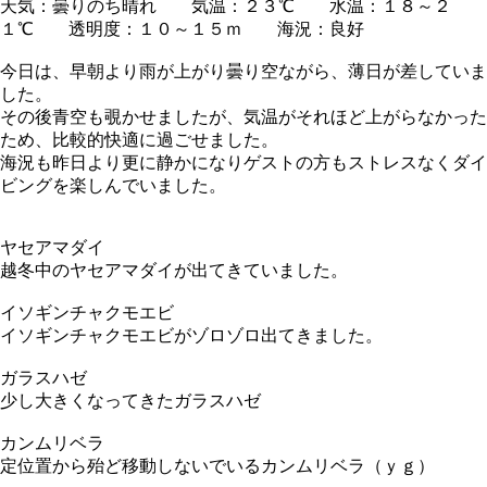
天気：曇りのち晴れ 気温：２３℃ 水温：１８～２
１℃ 透明度：１０～１５ｍ 海況：良好
今日は、早朝より雨が上がり曇り空ながら、薄日が差していま
した。
その後青空も覗かせましたが、気温がそれほど上がらなかった
ため、比較的快適に過ごせました。
海況も昨日より更に静かになりゲストの方もストレスなくダイ
ビングを楽しんでいました。
ヤセアマダイ
越冬中のヤセアマダイが出てきていました。
イソギンチャクモエビ
イソギンチャクモエビがゾロゾロ出てきました。
ガラスハゼ
少し大きくなってきたガラスハゼ
カンムリベラ
定位置から殆ど移動しないでいるカンムリベラ（ｙｇ）