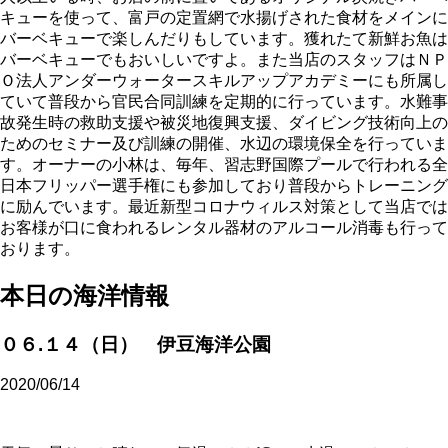
キューを使って、富戸の定置網で水揚げされた食材をメインに
バーベキューで楽しんだりもしています。獲れたて新鮮お魚は
バーベキューでもおいしいですよ。また当店のスタッフはＮＰ
Ｏ法人アンダーウォータースキルアップアカデミーにも所属し
ていて普段から官民合同訓練を定期的に行っています。水難事
故発生時の救助支援や被災地復興支援、ダイビング技術向上の
ためのセミナー及び訓練の開催、水辺の環境保全を行っていま
す。オーナーの小林は、毎年、習志野国際プールで行われる全
日本フリッパー選手権にも参加しており普段からトレーニング
に励んでいます。最近新型コロナウィルス対策として当店では
お客様が口に食われるレンタル器材のアルコール消毒も行って
おります。
本日の海洋情報
０６.１４（日） 伊豆海洋公園
2020/06/14