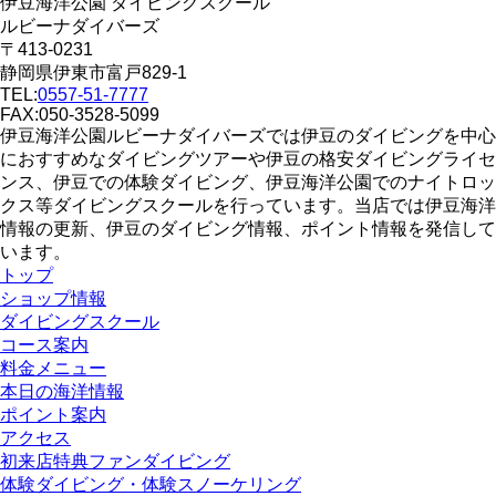
伊豆海洋公園 ダイビングスクール
ルビーナダイバーズ
〒413-0231
静岡県伊東市富戸829-1
TEL:
0557-51-7777
FAX:050-3528-5099
伊豆海洋公園ルビーナダイバーズでは伊豆のダイビングを中心
におすすめなダイビングツアーや伊豆の格安ダイビングライセ
ンス、伊豆での体験ダイビング、伊豆海洋公園でのナイトロッ
クス等ダイビングスクールを行っています。当店では伊豆海洋
情報の更新、伊豆のダイビング情報、ポイント情報を発信して
います。
トップ
ショップ情報
ダイビングスクール
コース案内
料金メニュー
本日の海洋情報
ポイント案内
アクセス
初来店特典ファンダイビング
体験ダイビング・体験スノーケリング