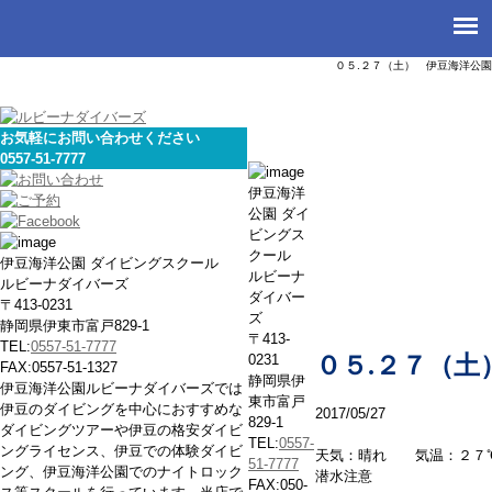
０５.２７（土） 伊豆海洋公園
お気軽にお問い合わせください
0557-51-7777
本日の海
伊豆海洋
公園 ダイ
ビングス
クール
伊豆海洋公園 ダイビングスクール
ルビーナ
ルビーナダイバーズ
ダイバー
〒413-0231
ズ
静岡県伊東市富戸829-1
〒413-
TEL:
0557-51-7777
0231
０５.２７（土
FAX:0557-51-1327
静岡県伊
伊豆海洋公園ルビーナダイバーズでは
東市富戸
伊豆のダイビングを中心におすすめな
2017/05/27
829-1
ダイビングツアーや伊豆の格安ダイビ
TEL:
0557-
ングライセンス、伊豆での体験ダイビ
天気：晴れ 気温：２７
51-7777
ング、伊豆海洋公園でのナイトロック
潜水注意
FAX:050-