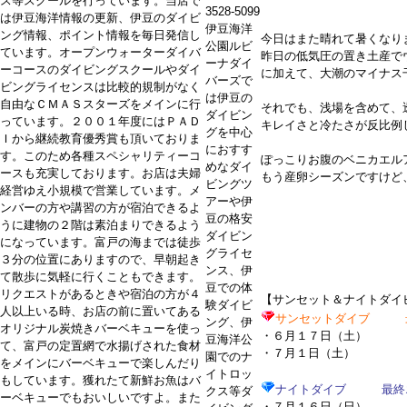
ス等スクールを行っています。当店で
3528-5099
は伊豆海洋情報の更新、伊豆のダイビ
伊豆海洋
ング情報、ポイント情報を毎日発信し
今日はまた晴れて暑くなり
公園ルビ
ています。オープンウォーターダイバ
昨日の低気圧の置き土産で
ーナダイ
ーコースのダイビングスクールやダイ
に加えて、大潮のマイナス
バーズで
ビングライセンスは比較的規制がなく
は伊豆の
自由なＣＭＡＳスターズをメインに行
それでも、浅場を含めて、
ダイビン
っています。２００１年度にはＰＡＤ
キレイさと冷たさが反比例
グを中心
Ｉから継続教育優秀賞も頂いておりま
におすす
す。このため各種スペシャリティーコ
ぽっこりお腹のベニカエル
めなダイ
ースも充実しております。お店は夫婦
もう産卵シーズンですけど
ビングツ
経営ゆえ小規模で営業しています。メ
アーや伊
ンバーの方や講習の方が宿泊できるよ
豆の格安
うに建物の２階は素泊まりできるよう
ダイビン
になっています。富戸の海までは徒歩
グライセ
３分の位置にありますので、早朝起き
ンス、伊
て散歩に気軽に行くこともできます。
豆での体
リクエストがあるときや宿泊の方が４
【サンセット＆ナイトダイ
験ダイビ
人以上いる時、お店の前に置いてある
サンセットダイブ 最
ング、伊
オリジナル炭焼きバーベキューを使っ
・６月１７日（土）
豆海洋公
て、富戸の定置網で水揚げされた食材
・７月１日（土）
園でのナ
をメインにバーベキューで楽しんだり
イトロッ
もしています。獲れたて新鮮お魚はバ
ナイトダイブ 最終エ
クス等ダ
ーベキューでもおいしいですよ。また
・７月１６日（日）