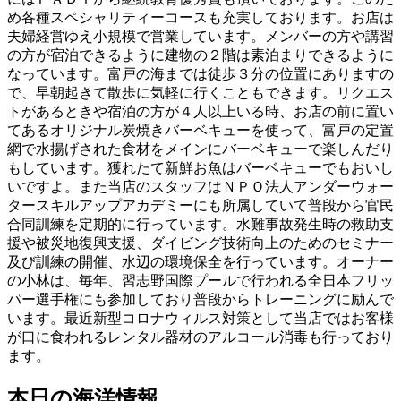
め各種スペシャリティーコースも充実しております。お店は
夫婦経営ゆえ小規模で営業しています。メンバーの方や講習
の方が宿泊できるように建物の２階は素泊まりできるように
なっています。富戸の海までは徒歩３分の位置にありますの
で、早朝起きて散歩に気軽に行くこともできます。リクエス
トがあるときや宿泊の方が４人以上いる時、お店の前に置い
てあるオリジナル炭焼きバーベキューを使って、富戸の定置
網で水揚げされた食材をメインにバーベキューで楽しんだり
もしています。獲れたて新鮮お魚はバーベキューでもおいし
いですよ。また当店のスタッフはＮＰＯ法人アンダーウォー
タースキルアップアカデミーにも所属していて普段から官民
合同訓練を定期的に行っています。水難事故発生時の救助支
援や被災地復興支援、ダイビング技術向上のためのセミナー
及び訓練の開催、水辺の環境保全を行っています。オーナー
の小林は、毎年、習志野国際プールで行われる全日本フリッ
パー選手権にも参加しており普段からトレーニングに励んで
います。最近新型コロナウィルス対策として当店ではお客様
が口に食われるレンタル器材のアルコール消毒も行っており
ます。
本日の海洋情報