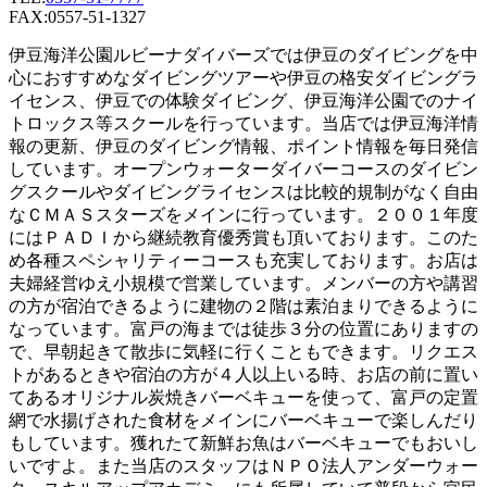
FAX:0557-51-1327
伊豆海洋公園ルビーナダイバーズでは伊豆のダイビングを中
心におすすめなダイビングツアーや伊豆の格安ダイビングラ
イセンス、伊豆での体験ダイビング、伊豆海洋公園でのナイ
トロックス等スクールを行っています。当店では伊豆海洋情
報の更新、伊豆のダイビング情報、ポイント情報を毎日発信
しています。オープンウォーターダイバーコースのダイビン
グスクールやダイビングライセンスは比較的規制がなく自由
なＣＭＡＳスターズをメインに行っています。２００１年度
にはＰＡＤＩから継続教育優秀賞も頂いております。このた
め各種スペシャリティーコースも充実しております。お店は
夫婦経営ゆえ小規模で営業しています。メンバーの方や講習
の方が宿泊できるように建物の２階は素泊まりできるように
なっています。富戸の海までは徒歩３分の位置にありますの
で、早朝起きて散歩に気軽に行くこともできます。リクエス
トがあるときや宿泊の方が４人以上いる時、お店の前に置い
てあるオリジナル炭焼きバーベキューを使って、富戸の定置
網で水揚げされた食材をメインにバーベキューで楽しんだり
もしています。獲れたて新鮮お魚はバーベキューでもおいし
いですよ。また当店のスタッフはＮＰＯ法人アンダーウォー