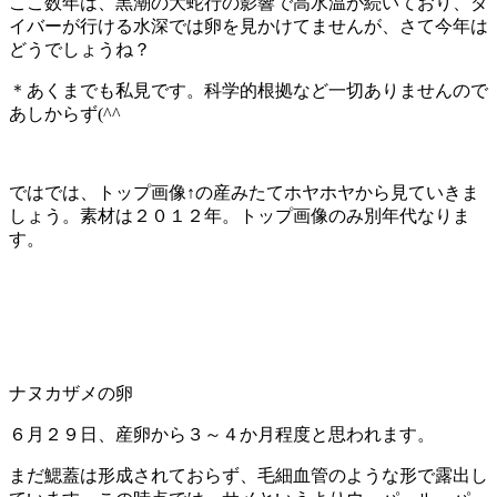
ここ数年は、黒潮の大蛇行の影響で高水温が続いており、ダ
イバーが行ける水深では卵を見かけてませんが、さて今年は
どうでしょうね？
＊あくまでも私見です。科学的根拠など一切ありませんので
あしからず(^^ゞ
ではでは、トップ画像↑の産みたてホヤホヤから見ていきま
しょう。素材は２０１２年。トップ画像のみ別年代なりま
す。
ナヌカザメの卵
６月２９日、産卵から３～４か月程度と思われます。
まだ鰓蓋は形成されておらず、毛細血管のような形で露出し