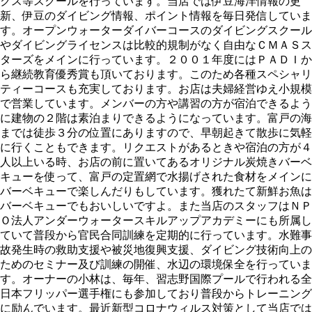
クス等スクールを行っています。当店では伊豆海洋情報の更
新、伊豆のダイビング情報、ポイント情報を毎日発信していま
す。オープンウォーターダイバーコースのダイビングスクール
やダイビングライセンスは比較的規制がなく自由なＣＭＡＳス
ターズをメインに行っています。２００１年度にはＰＡＤＩか
ら継続教育優秀賞も頂いております。このため各種スペシャリ
ティーコースも充実しております。お店は夫婦経営ゆえ小規模
で営業しています。メンバーの方や講習の方が宿泊できるよう
に建物の２階は素泊まりできるようになっています。富戸の海
までは徒歩３分の位置にありますので、早朝起きて散歩に気軽
に行くこともできます。リクエストがあるときや宿泊の方が４
人以上いる時、お店の前に置いてあるオリジナル炭焼きバーベ
キューを使って、富戸の定置網で水揚げされた食材をメインに
バーベキューで楽しんだりもしています。獲れたて新鮮お魚は
バーベキューでもおいしいですよ。また当店のスタッフはＮＰ
Ｏ法人アンダーウォータースキルアップアカデミーにも所属し
ていて普段から官民合同訓練を定期的に行っています。水難事
故発生時の救助支援や被災地復興支援、ダイビング技術向上の
ためのセミナー及び訓練の開催、水辺の環境保全を行っていま
す。オーナーの小林は、毎年、習志野国際プールで行われる全
日本フリッパー選手権にも参加しており普段からトレーニング
に励んでいます。最近新型コロナウィルス対策として当店では