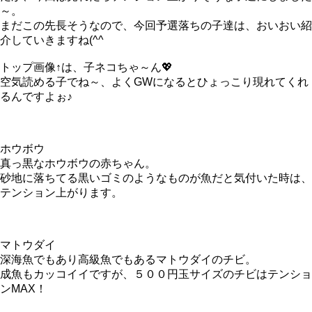
～。
まだこの先長そうなので、今回予選落ちの子達は、おいおい紹
介していきますね(^^ゞ
トップ画像↑は、子ネコちゃ～ん💖
空気読める子でね～、よくGWになるとひょっこり現れてくれ
るんですよぉ♪
ホウボウ
真っ黒なホウボウの赤ちゃん。
砂地に落ちてる黒いゴミのようなものが魚だと気付いた時は、
テンション上がります。
マトウダイ
深海魚でもあり高級魚でもあるマトウダイのチビ。
成魚もカッコイイですが、５００円玉サイズのチビはテンショ
ンMAX！