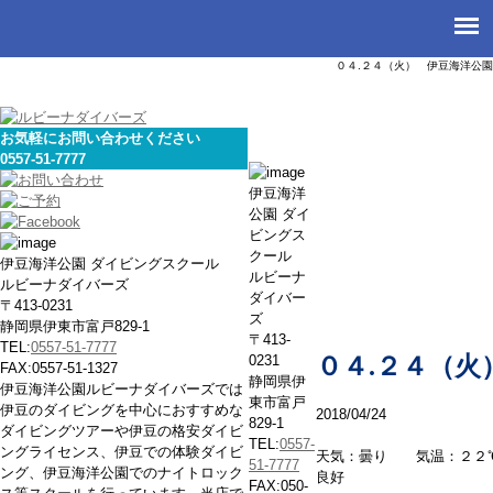
０４.２４（火） 伊豆海洋公園
お気軽にお問い合わせください
0557-51-7777
本日の海
伊豆海洋
公園 ダイ
ビングス
クール
伊豆海洋公園 ダイビングスクール
ルビーナ
ルビーナダイバーズ
ダイバー
〒413-0231
ズ
静岡県伊東市富戸829-1
〒413-
TEL:
0557-51-7777
0231
０４.２４（火
FAX:0557-51-1327
静岡県伊
伊豆海洋公園ルビーナダイバーズでは
東市富戸
伊豆のダイビングを中心におすすめな
2018/04/24
829-1
ダイビングツアーや伊豆の格安ダイビ
TEL:
0557-
ングライセンス、伊豆での体験ダイビ
天気：曇り 気温：２２
51-7777
ング、伊豆海洋公園でのナイトロック
良好
FAX:050-