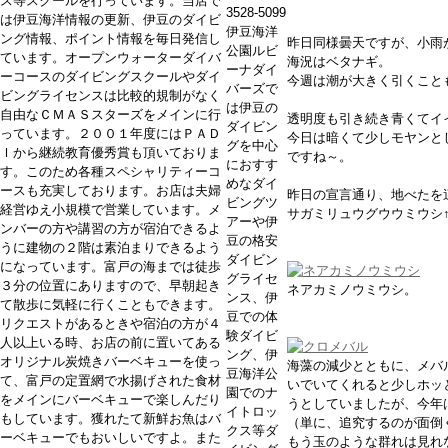
ス等スクールを行っています。当店で
3528-5099
は伊豆海洋情報の更新、伊豆のダイビ
伊豆海洋
ング情報、ポイント情報を毎日発信し
昨日同様曇天ですが、小雨
公園ルビ
ています。オープンウォーターダイバ
海況はベタナギ。
ーナダイ
ーコースのダイビングスクールやダイ
今週は潮が大きく引くこと
バーズで
ビングライセンスは比較的規制がなく
は伊豆の
自由なＣＭＡＳスターズをメインに行
透明度も引き続き青くてイ
ダイビン
っています。２００１年度にはＰＡＤ
今日は暗くて少しモヤンと
グを中心
Ｉから継続教育優秀賞も頂いておりま
ですね～。
におすす
す。このため各種スペシャリティーコ
めなダイ
ースも充実しております。お店は夫婦
昨日の宣言通り、地べたを
ビングツ
経営ゆえ小規模で営業しています。メ
サガミリュウグウウミウシ
アーや伊
ンバーの方や講習の方が宿泊できるよ
豆の格安
うに建物の２階は素泊まりできるよう
ダイビン
になっています。富戸の海までは徒歩
グライセ
３分の位置にありますので、早朝起き
ネアカミノウミウシ。
ンス、伊
て散歩に気軽に行くこともできます。
豆での体
リクエストがあるときや宿泊の方が４
験ダイビ
人以上いる時、お店の前に置いてある
ング、伊
オリジナル炭焼きバーベキューを使っ
海藻の減少とともに、メバ
豆海洋公
て、富戸の定置網で水揚げされた食材
いでいてくれると少しホッ
園でのナ
をメインにバーベキューで楽しんだり
うとしていましたが、今年
イトロッ
もしています。獲れたて新鮮お魚はバ
（単に、追究するのが面倒く
クス等ダ
ーベキューでもおいしいですよ。また
もう玉のような群れは見れ