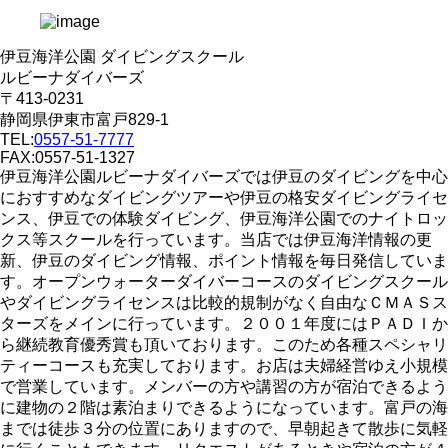
伊豆海洋公園 ダイビングスクール
ルビーナダイバーズ
〒413-0231
静岡県伊東市富戸829-1
TEL:
0557-51-7777
FAX:0557-51-1327
伊豆海洋公園ルビーナダイバーズでは伊豆のダイビングを中心
におすすめなダイビングツアーや伊豆の格安ダイビングライセ
ンス、伊豆での体験ダイビング、伊豆海洋公園でのナイトロッ
クス等スクールを行っています。当店では伊豆海洋情報の更
新、伊豆のダイビング情報、ポイント情報を毎日発信していま
す。オープンウォーターダイバーコースのダイビングスクール
やダイビングライセンスは比較的規制がなく自由なＣＭＡＳス
ターズをメインに行っています。２００１年度にはＰＡＤＩか
ら継続教育優秀賞も頂いております。このため各種スペシャリ
ティーコースも充実しております。お店は夫婦経営ゆえ小規模
で営業しています。メンバーの方や講習の方が宿泊できるよう
に建物の２階は素泊まりできるようになっています。富戸の海
までは徒歩３分の位置にありますので、早朝起きて散歩に気軽