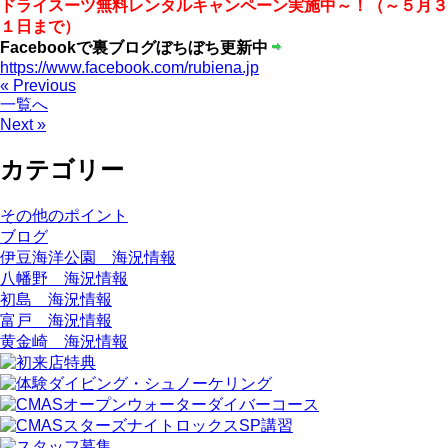
ドライスーツ無料レンタルキャンペーン実施中～！（～５月３
１日まで）
Facebookで裏ブログぼちぼち更新中
https://www.facebook.com/rubiena.jp
« Previous
一覧へ
Next »
カテゴリー
その他のポイント
ブログ
伊豆海洋公園 海況情報
八幡野 海況情報
初島 海況情報
富戸 海況情報
黄金崎 海況情報