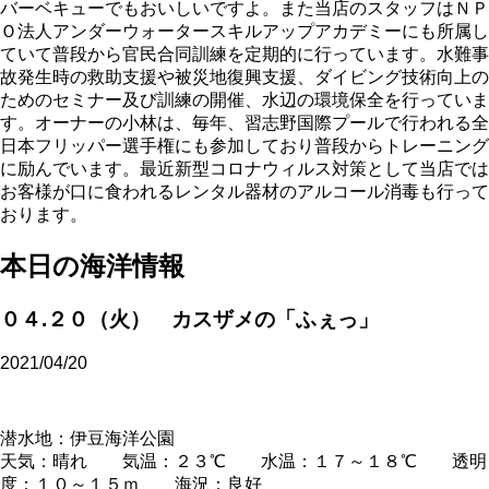
バーベキューでもおいしいですよ。また当店のスタッフはＮＰ
Ｏ法人アンダーウォータースキルアップアカデミーにも所属し
ていて普段から官民合同訓練を定期的に行っています。水難事
故発生時の救助支援や被災地復興支援、ダイビング技術向上の
ためのセミナー及び訓練の開催、水辺の環境保全を行っていま
す。オーナーの小林は、毎年、習志野国際プールで行われる全
日本フリッパー選手権にも参加しており普段からトレーニング
に励んでいます。最近新型コロナウィルス対策として当店では
お客様が口に食われるレンタル器材のアルコール消毒も行って
おります。
本日の海洋情報
０４.２０（火） カスザメの「ふぇっ」
2021/04/20
潜水地：伊豆海洋公園
天気：晴れ 気温：２３℃ 水温：１７～１８℃ 透明
度：１０～１５ｍ 海況：良好