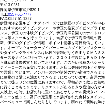
〒413-0231
静岡県伊東市富戸829-1
TEL:
0557-51-7777
FAX:0557-51-1327
伊豆海洋公園ルビーナダイバーズでは伊豆のダイビングを中心
におすすめなダイビングツアーや伊豆の格安ダイビングライセ
ンス、伊豆での体験ダイビング、伊豆海洋公園でのナイトロッ
クス等スクールを行っています。当店では伊豆海洋情報の更
新、伊豆のダイビング情報、ポイント情報を毎日発信していま
す。オープンウォーターダイバーコースのダイビングスクール
やダイビングライセンスは比較的規制がなく自由なＣＭＡＳス
ターズをメインに行っています。２００１年度にはＰＡＤＩか
ら継続教育優秀賞も頂いております。このため各種スペシャリ
ティーコースも充実しております。お店は夫婦経営ゆえ小規模
で営業しています。メンバーの方や講習の方が宿泊できるよう
に建物の２階は素泊まりできるようになっています。富戸の海
までは徒歩３分の位置にありますので、早朝起きて散歩に気軽
に行くこともできます。リクエストがあるときや宿泊の方が４
人以上いる時、お店の前に置いてあるオリジナル炭焼きバーベ
キューを使って、富戸の定置網で水揚げされた食材をメインに
バーベキューで楽しんだりもしています。獲れたて新鮮お魚は