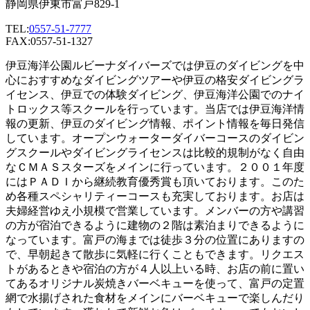
静岡県伊東市富戸829-1
TEL:
0557-51-7777
FAX:0557-51-1327
伊豆海洋公園ルビーナダイバーズでは伊豆のダイビングを中
心におすすめなダイビングツアーや伊豆の格安ダイビングラ
イセンス、伊豆での体験ダイビング、伊豆海洋公園でのナイ
トロックス等スクールを行っています。当店では伊豆海洋情
報の更新、伊豆のダイビング情報、ポイント情報を毎日発信
しています。オープンウォーターダイバーコースのダイビン
グスクールやダイビングライセンスは比較的規制がなく自由
なＣＭＡＳスターズをメインに行っています。２００１年度
にはＰＡＤＩから継続教育優秀賞も頂いております。このた
め各種スペシャリティーコースも充実しております。お店は
夫婦経営ゆえ小規模で営業しています。メンバーの方や講習
の方が宿泊できるように建物の２階は素泊まりできるように
なっています。富戸の海までは徒歩３分の位置にありますの
で、早朝起きて散歩に気軽に行くこともできます。リクエス
トがあるときや宿泊の方が４人以上いる時、お店の前に置い
てあるオリジナル炭焼きバーベキューを使って、富戸の定置
網で水揚げされた食材をメインにバーベキューで楽しんだり