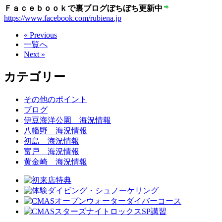
Ｆａｃｅｂｏｏｋで裏ブログぼちぼち更新中
https://www.facebook.com/rubiena.jp
« Previous
一覧へ
Next »
カテゴリー
その他のポイント
ブログ
伊豆海洋公園 海況情報
八幡野 海況情報
初島 海況情報
富戸 海況情報
黄金崎 海況情報