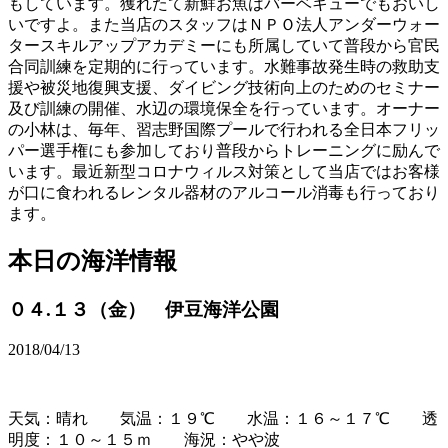
もしています。獲れたて新鮮お魚はバーベキューでもおいし
いですよ。また当店のスタッフはＮＰＯ法人アンダーウォー
タースキルアップアカデミーにも所属していて普段から官民
合同訓練を定期的に行っています。水難事故発生時の救助支
援や被災地復興支援、ダイビング技術向上のためのセミナー
及び訓練の開催、水辺の環境保全を行っています。オーナー
の小林は、毎年、習志野国際プールで行われる全日本フリッ
パー選手権にも参加しており普段からトレーニングに励んで
います。最近新型コロナウィルス対策として当店ではお客様
が口に食われるレンタル器材のアルコール消毒も行っており
ます。
本日の海洋情報
０４.１３（金） 伊豆海洋公園
2018/04/13
天気：晴れ 気温：１９℃ 水温：１６～１７℃ 透
明度：１０～１５ｍ 海況：やや波