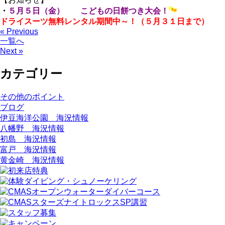
・
５月５日（金） こどもの日餅つき大会！
ドライスーツ無料レンタル期間中～！（５月３１日まで）
« Previous
一覧へ
Next »
カテゴリー
その他のポイント
ブログ
伊豆海洋公園 海況情報
八幡野 海況情報
初島 海況情報
富戸 海況情報
黄金崎 海況情報