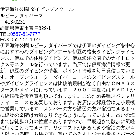
伊豆海洋公園 ダイビングスクール
ルビーナダイバーズ
〒413-0231
静岡県伊東市富戸829-1
TEL:
0557-51-7777
FAX:0557-51-1327
伊豆海洋公園ルビーナダイバーズでは伊豆のダイビングを中心
におすすめなダイビングツアーや伊豆の格安ダイビングライセ
ンス、伊豆での体験ダイビング、伊豆海洋公園でのナイトロッ
クス等スクールを行っています。当店では伊豆海洋情報の更
新、伊豆のダイビング情報、ポイント情報を毎日発信していま
す。オープンウォーターダイバーコースのダイビングスクール
やダイビングライセンスは比較的規制がなく自由なＣＭＡＳス
ターズをメインに行っています。２００１年度にはＰＡＤＩか
ら継続教育優秀賞も頂いております。このため各種スペシャリ
ティーコースも充実しております。お店は夫婦経営ゆえ小規模
で営業しています。メンバーの方や講習の方が宿泊できるよう
に建物の２階は素泊まりできるようになっています。富戸の海
までは徒歩３分の位置にありますので、早朝起きて散歩に気軽
に行くこともできます。リクエストがあるときや宿泊の方が４
人以上いる時、お店の前に置いてあるオリジナル炭焼きバーベ