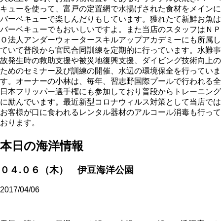
キューを使って、富戸の定置網で水揚げされた食材をメインに
バーベキューで楽しんだりもしています。獲れたて新鮮お魚は
バーベキューでもおいしいですよ。また当店のスタッフはＮＰ
Ｏ法人アンダーウォータースキルアップアカデミーにも所属し
ていて普段から官民合同訓練を定期的に行っています。水難事
故発生時の救助支援や被災地復興支援、ダイビング技術向上の
ためのセミナー及び訓練の開催、水辺の環境保全を行っていま
す。オーナーの小林は、毎年、習志野国際プールで行われる全
日本フリッパー選手権にも参加しており普段からトレーニング
に励んでいます。最近新型コロナウィルス対策として当店では
お客様が口に食われるレンタル器材のアルコール消毒も行って
おります。
本日の海洋情報
０４.０６（木） 伊豆海洋公園
2017/04/06