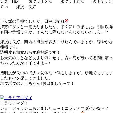
天気：晴れ 気温：１８℃ 水温：１５℃ 透明度：２
０ｍ 海況：良好
下り坂の予報でしたが、日中は晴れ
夕方にザッと一雨ありましたが、すぐに止みました。明日以降
も雨の予報ですが、そんなに降らないんじゃないかしら…？
海況は良好。南西の風波が多少回り込んでいますが、穏やかな
範疇です。
透明度も相変わらず絶好調です！
お天気のことなどあまり気にせず、青い海が続いてる間に潜っ
ちゃった方がイイですよ
～♪
透明度が良いので少々勿体ない気もしますが、砂地でちまちま
したものを探してきました。
ホウボウのチビちゃん↑お出ましで～す
！
ニラミアマダイ
ジョーフィッシュもいましたぁ～！ニラミアマダイかな～？