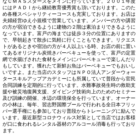
なＣＭＡＳスターズをメインに行っています。２００１年度
にはＰＡＤＩから継続教育優秀賞も頂いております。このた
め各種スペシャリティーコースも充実しております。お店は
夫婦経営ゆえ小規模で営業しています。メンバーの方や講習
の方が宿泊できるように建物の２階は素泊まりできるように
なっています。富戸の海までは徒歩３分の位置にありますの
で、早朝起きて散歩に気軽に行くこともできます。リクエス
トがあるときや宿泊の方が４人以上いる時、お店の前に置い
てあるオリジナル炭焼きバーベキューを使って、富戸の定置
網で水揚げされた食材をメインにバーベキューで楽しんだり
もしています。獲れたて新鮮お魚はバーベキューでもおいし
いですよ。また当店のスタッフはＮＰＯ法人アンダーウォー
タースキルアップアカデミーにも所属していて普段から官民
合同訓練を定期的に行っています。水難事故発生時の救助支
援や被災地復興支援、ダイビング技術向上のためのセミナー
及び訓練の開催、水辺の環境保全を行っています。オーナー
の小林は、毎年、習志野国際プールで行われる全日本フリッ
パー選手権にも参加しており普段からトレーニングに励んで
います。最近新型コロナウィルス対策として当店ではお客様
が口に食われるレンタル器材のアルコール消毒も行っており
ます。