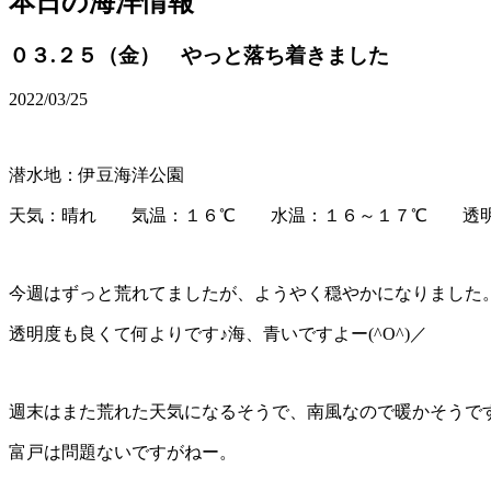
本日の海洋情報
０３.２５（金） やっと落ち着きました
2022/03/25
潜水地：伊豆海洋公園
天気：晴れ 気温：１６℃ 水温：１６～１７℃ 透明
今週はずっと荒れてましたが、ようやく穏やかになりました
透明度も良くて何よりです♪海、青いですよー(^O^)／
週末はまた荒れた天気になるそうで、南風なので暖かそうで
富戸は問題ないですがねー。