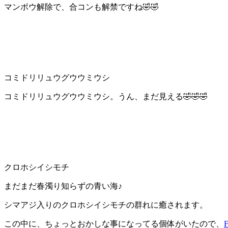
マンボウ解除で、合コンも解禁ですね🤣🤣
コミドリリュウグウウミウシ
コミドリリュウグウウミウシ。うん、まだ見える🤣🤣🤣
クロホシイシモチ
まだまだ春濁り知らずの青い海♪
シマアジ入りのクロホシイシモチの群れに癒されます。
この中に、ちょっとおかしな事になってる個体がいたので、
F