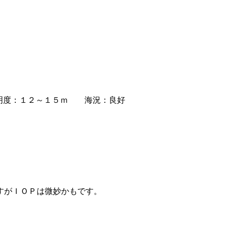
度：１２～１５ｍ 海況：良好
。
すがＩＯＰは微妙かもです。