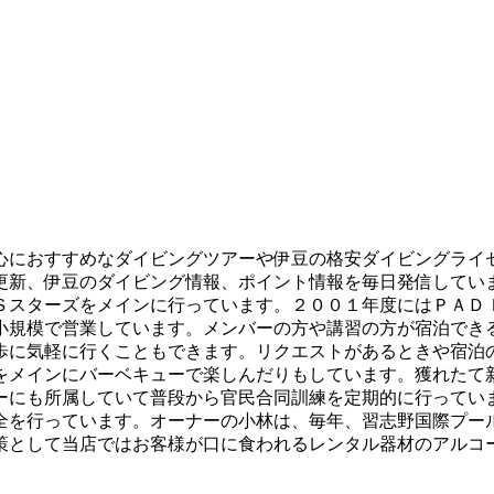
心におすすめなダイビングツアーや伊豆の格安ダイビングライ
更新、伊豆のダイビング情報、ポイント情報を毎日発信してい
Ｓスターズをメインに行っています。２００１年度にはＰＡＤ
小規模で営業しています。メンバーの方や講習の方が宿泊でき
歩に気軽に行くこともできます。リクエストがあるときや宿泊
をメインにバーベキューで楽しんだりもしています。獲れたて
ーにも所属していて普段から官民合同訓練を定期的に行ってい
全を行っています。オーナーの小林は、毎年、習志野国際プー
策として当店ではお客様が口に食われるレンタル器材のアルコ