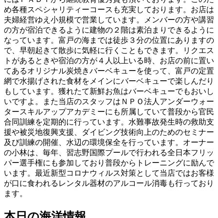
め各種スペシャリティーコースも充実しております。お店は
夫婦経営ゆえ小規模で営業しています。メンバーの方や講習
の方が宿泊できるように建物の２階は素泊まりできるように
なっています。富戸の海までは徒歩３分の位置にありますの
で、早朝起きて散歩に気軽に行くこともできます。リクエス
トがあるときや宿泊の方が４人以上いる時、お店の前に置い
てあるオリジナル炭焼きバーベキューを使って、富戸の定置
網で水揚げされた食材をメインにバーベキューで楽しんだり
もしています。獲れたて新鮮お魚はバーベキューでもおいし
いですよ。また当店のスタッフはＮＰＯ法人アンダーウォー
タースキルアップアカデミーにも所属していて普段から官民
合同訓練を定期的に行っています。水難事故発生時の救助支
援や被災地復興支援、ダイビング技術向上のためのセミナー
及び訓練の開催、水辺の環境保全を行っています。オーナー
の小林は、毎年、習志野国際プールで行われる全日本フリッ
パー選手権にも参加しており普段からトレーニングに励んで
います。最近新型コロナウィルス対策として当店ではお客様
が口に食われるレンタル器材のアルコール消毒も行っており
ます。
本日の海洋情報