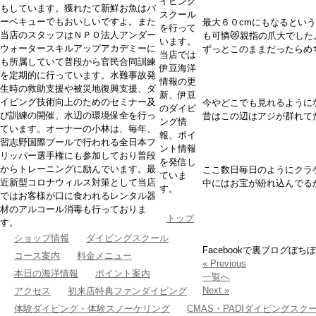
イビング
もしています。獲れたて新鮮お魚はバ
スクール
ーベキューでもおいしいですよ。また
最大６０cmにもなるとい
を行って
当店のスタッフはＮＰＯ法人アンダー
も可憐😻親指の爪大でした
います。
ウォータースキルアップアカデミーに
ずっとこのままだったらめ
当店では
も所属していて普段から官民合同訓練
伊豆海洋
を定期的に行っています。水難事故発
情報の更
生時の救助支援や被災地復興支援、ダ
新、伊豆
イビング技術向上のためのセミナー及
今やどこでも見れるように
のダイビ
び訓練の開催、水辺の環境保全を行っ
昔はこの辺はアジが群れて
ング情
ています。オーナーの小林は、毎年、
報、ポイ
習志野国際プールで行われる全日本フ
ント情報
リッパー選手権にも参加しており普段
を発信し
からトレーニングに励んでいます。最
ここ数日毎日のようにクラ
ていま
近新型コロナウィルス対策として当店
中にはお宝が紛れ込んでる
す。
ではお客様が口に食われるレンタル器
材のアルコール消毒も行っておりま
トップ
す。
ショップ情報
ダイビングスクール
Facebookで裏ブログぼち
コース案内
料金メニュー
« Previous
本日の海洋情報
ポイント案内
一覧へ
Next »
アクセス
初来店特典ファンダイビング
体験ダイビング・体験スノーケリング
CMAS・PADIダイビングスク