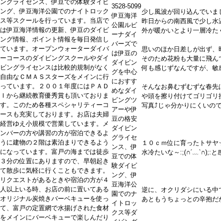
ングライセンス、伊豆での体験ダイビ
3528-5099
ング、伊豆海洋公園でのナイトロック
少し風波が回り込んでいま
伊豆海洋
ス等スクールを行っています。当店で
昨日からの南西風で少し水
公園ルビ
は伊豆海洋情報の更新、伊豆のダイビ
外が暖かいとより一層冷た
ーナダイ
ング情報、ポイント情報を毎日発信し
バーズで
ています。オープンウォーターダイバ
思いのほか日差しが出ず、
は伊豆の
ーコースのダイビングスクールやダイ
そのため花粉も大量に飛ん
ダイビン
ビングライセンスは比較的規制がなく
何も感じずなんですが、敏
グを中心
自由なＣＭＡＳスターズをメインに行
におすす
っています。２００１年度にはＰＡＤ
そんなお鼻むずむずな春先
めなダイ
Ｉから継続教育優秀賞も頂いておりま
や頭を擦り付けてゴリゴリ掻
ビングツ
す。このため各種スペシャリティーコ
写真⤴じゃ分かりにくいの
アーや伊
ースも充実しております。お店は夫婦
豆の格安
経営ゆえ小規模で営業しています。メ
ダイビン
ンバーの方や講習の方が宿泊できるよ
グライセ
うに建物の２階は素泊まりできるよう
１０ｃｍ位に育ったトサヤ
ンス、伊
になっています。富戸の海までは徒歩
水冷たいな～:;(∩´﹏`∩)
豆での体
３分の位置にありますので、早朝起き
験ダイビ
て散歩に気軽に行くこともできます。
ング、伊
リクエストがあるときや宿泊の方が４
豆海洋公
人以上いる時、お店の前に置いてある
逆に、オクリダシにいる中
園でのナ
オリジナル炭焼きバーベキューを使っ
あともうちょっとの辛抱だ
イトロッ
て、富戸の定置網で水揚げされた食材
クス等ダ
をメインにバーベキューで楽しんだり