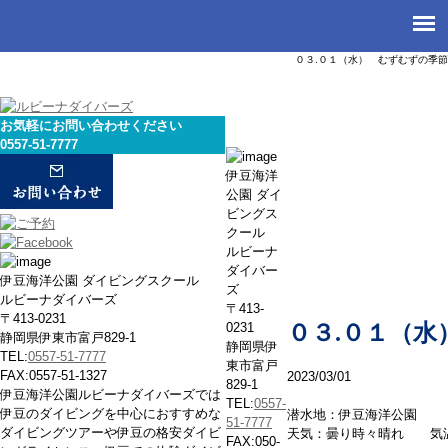
０３.０１（水） むずむずの季節
お気軽にお問い合わせください
0557-51-7777
本日の海
伊豆海洋
公園 ダイ
ビングス
クール
ルビーナ
ダイバー
伊豆海洋公園 ダイビングスクール
ズ
ルビーナダイバーズ
〒413-
〒413-0231
0231
０３.０１（
静岡県伊東市富戸829-1
静岡県伊
TEL:
0557-51-7777
東市富戸
FAX:0557-51-1327
2023/03/01
829-1
伊豆海洋公園ルビーナダイバーズでは
TEL:
0557-
伊豆のダイビングを中心におすすめな
潜水地：伊豆海洋公園
51-7777
ダイビングツアーや伊豆の格安ダイビ
天気：曇り時々晴れ 気
FAX:050-