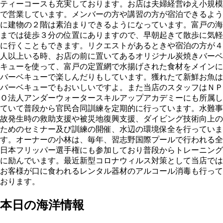
ティーコースも充実しております。お店は夫婦経営ゆえ小規模
で営業しています。メンバーの方や講習の方が宿泊できるよう
に建物の２階は素泊まりできるようになっています。富戸の海
までは徒歩３分の位置にありますので、早朝起きて散歩に気軽
に行くこともできます。リクエストがあるときや宿泊の方が４
人以上いる時、お店の前に置いてあるオリジナル炭焼きバーベ
キューを使って、富戸の定置網で水揚げされた食材をメインに
バーベキューで楽しんだりもしています。獲れたて新鮮お魚は
バーベキューでもおいしいですよ。また当店のスタッフはＮＰ
Ｏ法人アンダーウォータースキルアップアカデミーにも所属し
ていて普段から官民合同訓練を定期的に行っています。水難事
故発生時の救助支援や被災地復興支援、ダイビング技術向上の
ためのセミナー及び訓練の開催、水辺の環境保全を行っていま
す。オーナーの小林は、毎年、習志野国際プールで行われる全
日本フリッパー選手権にも参加しており普段からトレーニング
に励んでいます。最近新型コロナウィルス対策として当店では
お客様が口に食われるレンタル器材のアルコール消毒も行って
おります。
本日の海洋情報