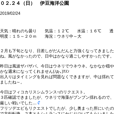
０２.２４（日） 伊豆海洋公園
2019/02/24
天気：晴れのち曇り 気温：１２℃ 水温：１６℃ 透
明度：１５～２０ｍ 海況：ウネリ中～大
２月も下旬となり、日差しがだんだんと力強くなってきました
ね。風がなかったので、日中はかなり過ごしやすかったです。
昨日は風波ザバザバ。今日はウネリでウネウネ。なかなか穏や
かな週末になってくれません(ﾉд-｡)ｸｽﾝ
出入りはタイミングを見れば問題なくできますが、中は揺れて
ましたね～。
今日はフィコカリスシムランス↑のリクエスト。
３匹確認できましたが、ウネリで海藻がブンブン揺れるので、
厳しい戦いでした…
フリソデエビもリクエストでしたが、少し奥まった所にいたの
で方針転換、２本ともシムランスにかじりついてもらいました