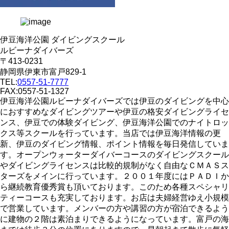
伊豆海洋公園 ダイビングスクール
ルビーナダイバーズ
〒413-0231
静岡県伊東市富戸829-1
TEL:
0557-51-7777
FAX:0557-51-1327
伊豆海洋公園ルビーナダイバーズでは伊豆のダイビングを中心
におすすめなダイビングツアーや伊豆の格安ダイビングライセ
ンス、伊豆での体験ダイビング、伊豆海洋公園でのナイトロッ
クス等スクールを行っています。当店では伊豆海洋情報の更
新、伊豆のダイビング情報、ポイント情報を毎日発信していま
す。オープンウォーターダイバーコースのダイビングスクール
やダイビングライセンスは比較的規制がなく自由なＣＭＡＳス
ターズをメインに行っています。２００１年度にはＰＡＤＩか
ら継続教育優秀賞も頂いております。このため各種スペシャリ
ティーコースも充実しております。お店は夫婦経営ゆえ小規模
で営業しています。メンバーの方や講習の方が宿泊できるよう
に建物の２階は素泊まりできるようになっています。富戸の海