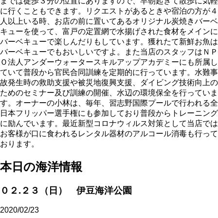
までは徒歩３分の位置にありますので、早朝起きて散歩に気軽
に行くこともできます。リクエストがあるときや宿泊の方が４
人以上いる時、お店の前に置いてあるオリジナル炭焼きバーベ
キューを使って、富戸の定置網で水揚げされた食材をメインに
バーベキューで楽しんだりもしています。獲れたて新鮮お魚は
バーベキューでもおいしいですよ。また当店のスタッフはＮＰ
Ｏ法人アンダーウォータースキルアップアカデミーにも所属し
ていて普段から官民合同訓練を定期的に行っています。水難事
故発生時の救助支援や被災地復興支援、ダイビング技術向上の
ためのセミナー及び訓練の開催、水辺の環境保全を行っていま
す。オーナーの小林は、毎年、習志野国際プールで行われる全
日本フリッパー選手権にも参加しており普段からトレーニング
に励んでいます。最近新型コロナウィルス対策として当店では
お客様が口に食われるレンタル器材のアルコール消毒も行って
おります。
本日の海洋情報
０２.２３（日） 伊豆海洋公園
2020/02/23