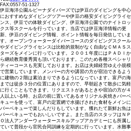
FAX:0557-51-1327
伊豆海洋公園ルビーナダイバーズでは伊豆のダイビングを中心
におすすめなダイビングツアーや伊豆の格安ダイビングライセ
ンス、伊豆での体験ダイビング、伊豆海洋公園でのナイトロッ
クス等スクールを行っています。当店では伊豆海洋情報の更
新、伊豆のダイビング情報、ポイント情報を毎日発信していま
す。オープンウォーターダイバーコースのダイビングスクール
やダイビングライセンスは比較的規制がなく自由なＣＭＡＳス
ターズをメインに行っています。２００１年度にはＰＡＤＩか
ら継続教育優秀賞も頂いております。このため各種スペシャリ
ティーコースも充実しております。お店は夫婦経営ゆえ小規模
で営業しています。メンバーの方や講習の方が宿泊できるよう
に建物の２階は素泊まりできるようになっています。富戸の海
までは徒歩３分の位置にありますので、早朝起きて散歩に気軽
に行くこともできます。リクエストがあるときや宿泊の方が４
人以上いる時、お店の前に置いてあるオリジナル炭焼きバーベ
キューを使って、富戸の定置網で水揚げされた食材をメインに
バーベキューで楽しんだりもしています。獲れたて新鮮お魚は
バーベキューでもおいしいですよ。また当店のスタッフはＮＰ
Ｏ法人アンダーウォータースキルアップアカデミーにも所属し
ていて普段から官民合同訓練を定期的に行っています。水難事