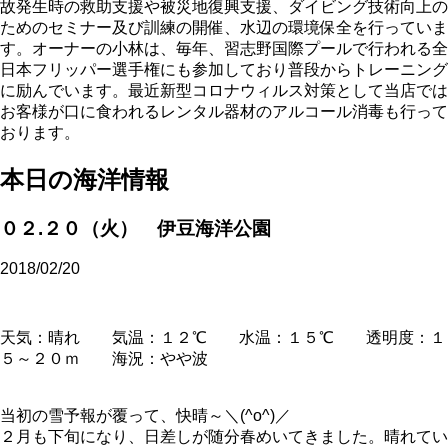
故発生時の救助支援や被災地復興支援、ダイビング技術向上の
ためのセミナー及び訓練の開催、水辺の環境保全を行っていま
す。オーナーの小林は、毎年、習志野国際プールで行われる全
日本フリッパー選手権にも参加しており普段からトレーニング
に励んでいます。最近新型コロナウィルス対策として当店では
お客様が口に食われるレンタル器材のアルコール消毒も行って
おります。
本日の海洋情報
０２.２０（火） 伊豆海洋公園
2018/02/20
天気：晴れ 気温：１２℃ 水温：１５℃ 透明度：１
５～２０ｍ 海況：やや波
当初の雪予報が覆って、快晴～＼(^o^)／
２月も下旬になり、日差しが随分春めいてきました。晴れてい