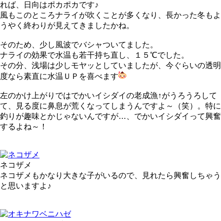
れば、日向はポカポカです♪
風もこのところナライが吹くことが多くなり、長かった冬もよ
うやく終わりが見えてきましたかね。
そのため、少し風波でバシャついてました。
ナライの効果で水温も若干持ち直し、１５℃でした。
その分、浅場は少しモヤッとしていましたが、今ぐらいの透明
度なら素直に水温ＵＰを喜べます
左のかけ上がりではでかいイシダイの老成漁↑がうろうろして
て、見る度に鼻息が荒くなってしまうんですよ～（笑）。特に
釣りが趣味とかじゃないんですが…、でかいイシダイって興奮
するよね～！
ネコザメ
ネコザメもかなり大きな子がいるので、見れたら興奮しちゃう
と思いますよ♪