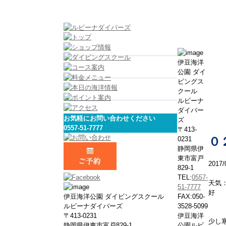
伊豆海洋
公園 ダイ
ビングス
クール
ルビーナ
ダイバー
お気軽にお問い合わせください
ズ
0557-51-7777
〒413-
0231
０
静岡県伊
東市富戸
2017/
829-1
TEL:
0557-
天気
51-7777
好
伊豆海洋公園 ダイビングスクール
FAX:050-
ルビーナダイバーズ
3528-5099
〒413-0231
伊豆海洋
少し
静岡県伊東市富戸829-1
公園ルビ