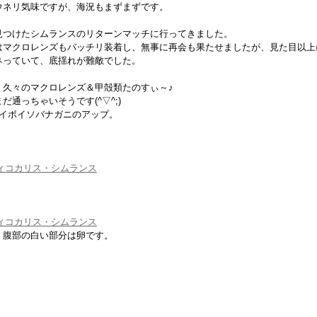
ウネリ気味ですが、海況もまずまずです。
見つけたシムランスのリターンマッチに行ってきました
。
はマクロレンズもバッチリ装着し、無事に再会も果たせましたが、見た目以上
ネっていて、底揺れが難敵でした。
、久々のマクロレンズ＆甲殻類たのすぃ～♪
だ通っちゃいそうです(^▽^;)
、イボイソバナガニのアップ。
。
。腹部の白い部分は卵です。