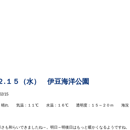
本日の海洋情報
２.１５（水） 伊豆海洋公園
02/15
：晴れ 気温：１１℃ 水温：１６℃ 透明度：１５～２０ｍ 海況
寒さも和らいできましたね～。明日～明後日はもっと暖かくなるようですね。