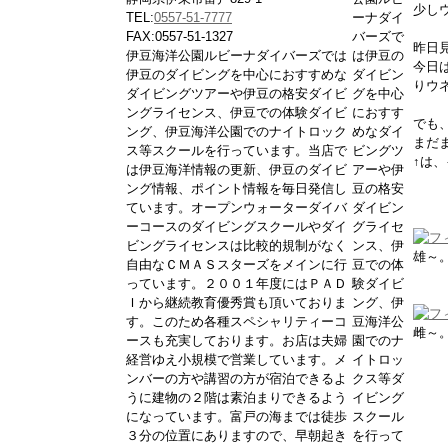
少し
TEL:
0557-51-7777
ーナダイ
FAX:0557-51-1327
バーズで
昨日
伊豆海洋公園ルビーナダイバーズでは
は伊豆の
今日
伊豆のダイビングを中心におすすめな
ダイビン
りウ
ダイビングツアーや伊豆の格安ダイビ
グを中心
ングライセンス、伊豆での体験ダイビ
におすす
でも
ング、伊豆海洋公園でのナイトロック
めなダイ
まだま
ス等スクールを行っています。当店で
ビングツ
↑は
は伊豆海洋情報の更新、伊豆のダイビ
アーや伊
ング情報、ポイント情報を毎日発信し
豆の格安
ています。オープンウォーターダイバ
ダイビン
ーコースのダイビングスクールやダイ
グライセ
ビングライセンスは比較的規制がなく
ンス、伊
雄～
自由なＣＭＡＳスターズをメインに行
豆での体
っています。２００１年度にはＰＡＤ
験ダイビ
Ｉから継続教育優秀賞も頂いておりま
ング、伊
す。このため各種スペシャリティーコ
豆海洋公
雌～
ースも充実しております。お店は夫婦
園でのナ
経営ゆえ小規模で営業しています。メ
イトロッ
ンバーの方や講習の方が宿泊できるよ
クス等ダ
うに建物の２階は素泊まりできるよう
イビング
になっています。富戸の海までは徒歩
スクール
３分の位置にありますので、早朝起き
を行って