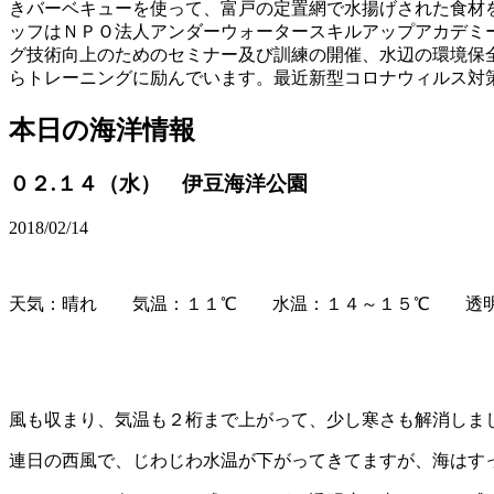
きバーベキューを使って、富戸の定置網で水揚げされた食材
ッフはＮＰＯ法人アンダーウォータースキルアップアカデミ
グ技術向上のためのセミナー及び訓練の開催、水辺の環境保
らトレーニングに励んでいます。最近新型コロナウィルス対
本日の海洋情報
０２.１４（水） 伊豆海洋公園
2018/02/14
天気：晴れ 気温：１１℃ 水温：１４～１５℃ 透明
風も収まり、気温も２桁まで上がって、少し寒さも解消しま
連日の西風で、じわじわ水温が下がってきてますが、海はす