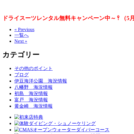
ドライスーツレンタル無料キャンペーン中～
（5
« Previous
一覧へ
Next »
カテゴリー
その他のポイント
ブログ
伊豆海洋公園 海況情報
八幡野 海況情報
初島 海況情報
富戸 海況情報
黄金崎 海況情報