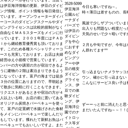
ス等スクールを行っています。当店で
3528-5099
は伊豆海洋情報の更新、伊豆のダイビ
今日も寒いですね～。
伊豆海洋
ング情報、ポイント情報を毎日発信し
時々薄日は差すものの、長
公園ルビ
ています。オープンウォーターダイバ
ーナダイ
ーコースのダイビングスクールやダイ
風波で少しザブついていま
バーズで
ビングライセンスは比較的規制がなく
出入りも問題ない程度だっ
は伊豆の
自由なＣＭＡＳスターズをメインに行
天気のせいで少々暗いです
ダイビン
っています。２００１年度にはＰＡＤ
グを中心
Ｉから継続教育優秀賞も頂いておりま
２月も中旬ですが、今年は
におすす
す。このため各種スペシャリティーコ
ん群れてます^^
めなダイ
ースも充実しております。お店は夫婦
ビングツ
経営ゆえ小規模で営業しています。メ
アーや伊
ンバーの方や講習の方が宿泊できるよ
豆の格安
うに建物の２階は素泊まりできるよう
引っ込まないナメラヤッコ
ダイビン
になっています。富戸の海までは徒歩
ウン、確かに引っ込まない！
グライセ
３分の位置にありますので、早朝起き
こんなにサービス良い子は
ンス、伊
て散歩に気軽に行くこともできます。
豆での体
リクエストがあるときや宿泊の方が４
験ダイビ
人以上いる時、お店の前に置いてある
ング、伊
オリジナル炭焼きバーベキューを使っ
ずーーっと前に消えたと思
豆海洋公
て、富戸の定置網で水揚げされた食材
まだいたんですね～～！！
園でのナ
をメインにバーベキューで楽しんだり
イトロッ
もしています。獲れたて新鮮お魚はバ
クス等ダ
ーベキューでもおいしいですよ。また