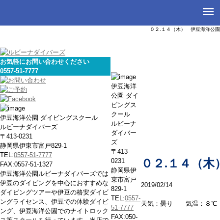
０２.１４（木） 伊豆海洋公園
お気軽にお問い合わせください
0557-51-7777
本日の海
伊豆海洋
公園 ダイ
ビングス
クール
伊豆海洋公園 ダイビングスクール
ルビーナ
ルビーナダイバーズ
ダイバー
〒413-0231
ズ
静岡県伊東市富戸829-1
〒413-
TEL:
0557-51-7777
0231
０２.１４（木
FAX:0557-51-1327
静岡県伊
伊豆海洋公園ルビーナダイバーズでは
東市富戸
伊豆のダイビングを中心におすすめな
2019/02/14
829-1
ダイビングツアーや伊豆の格安ダイビ
TEL:
0557-
ングライセンス、伊豆での体験ダイビ
天気：曇り 気温：８℃
51-7777
ング、伊豆海洋公園でのナイトロック
FAX:050-