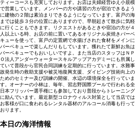
ティーコースも充実しております。お店は夫婦経営ゆえ小規模
で営業しています。メンバーの方や講習の方が宿泊できるよう
に建物の２階は素泊まりできるようになっています。富戸の海
までは徒歩３分の位置にありますので、早朝起きて散歩に気軽
に行くこともできます。リクエストがあるときや宿泊の方が４
人以上いる時、お店の前に置いてあるオリジナル炭焼きバーベ
キューを使って、富戸の定置網で水揚げされた食材をメインに
バーベキューで楽しんだりもしています。獲れたて新鮮お魚は
バーベキューでもおいしいですよ。また当店のスタッフはＮＰ
Ｏ法人アンダーウォータースキルアップアカデミーにも所属し
ていて普段から官民合同訓練を定期的に行っています。水難事
故発生時の救助支援や被災地復興支援、ダイビング技術向上の
ためのセミナー及び訓練の開催、水辺の環境保全を行っていま
す。オーナーの小林は、毎年、習志野国際プールで行われる全
日本フリッパー選手権にも参加しており普段からトレーニング
に励んでいます。最近新型コロナウィルス対策として当店では
お客様が口に食われるレンタル器材のアルコール消毒も行って
おります。
本日の海洋情報