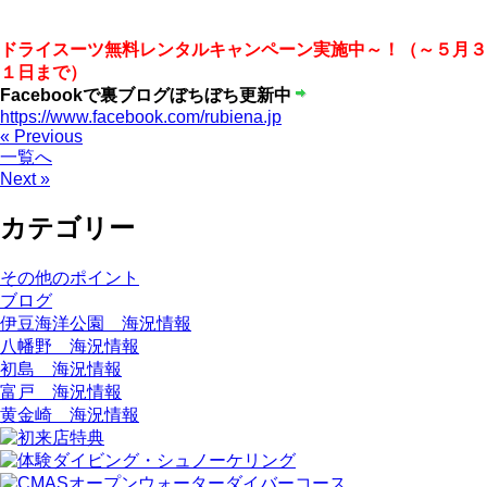
ドライスーツ無料レンタルキャンペーン実施中～！（～５月３
１日まで）
Facebookで裏ブログぼちぼち更新中
https://www.facebook.com/rubiena.jp
« Previous
一覧へ
Next »
カテゴリー
その他のポイント
ブログ
伊豆海洋公園 海況情報
八幡野 海況情報
初島 海況情報
富戸 海況情報
黄金崎 海況情報