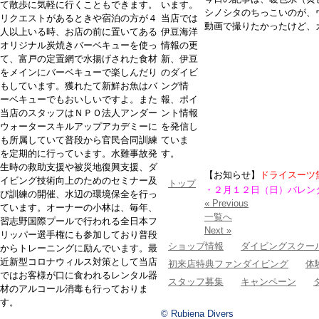
て散歩に気軽に行くこともできます。
います。
シノシタのちっこいのが、
リクエストがあるときや宿泊の方が４
当店では
動画で撮りたかったけど、
人以上いる時、お店の前に置いてある
伊豆海洋
オリジナル炭焼きバーベキューを使っ
情報の更
て、富戸の定置網で水揚げされた食材
新、伊豆
をメインにバーベキューで楽しんだり
のダイビ
もしています。獲れたて新鮮お魚はバ
ング情
ーベキューでもおいしいですよ。また
報、ポイ
当店のスタッフはＮＰＯ法人アンダー
ント情報
ウォータースキルアップアカデミーに
を発信し
も所属していて普段から官民合同訓練
ていま
を定期的に行っています。水難事故発
す。
生時の救助支援や被災地復興支援、ダ
【お知らせ】
ドライスーツ
イビング技術向上のためのセミナー及
トップ
・２月１２日（日）バレン
び訓練の開催、水辺の環境保全を行っ
« Previous
ています。オーナーの小林は、毎年、
一覧へ
習志野国際プールで行われる全日本フ
Next »
リッパー選手権にも参加しており普段
ショップ情報
ダイビングスクー
からトレーニングに励んでいます。最
近新型コロナウィルス対策として当店
初来店特典ファンダイビング
体
ではお客様が口に食われるレンタル器
スタッフ募集
キャンペーン
材のアルコール消毒も行っておりま
す。
© Rubiena Divers