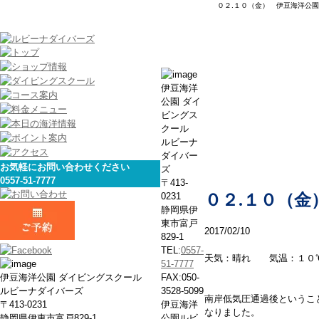
０２.１０（金） 伊豆海洋公園
本日の海
伊豆海洋
公園 ダイ
ビングス
クール
ルビーナ
ダイバー
お気軽にお問い合わせください
ズ
0557-51-7777
〒413-
0231
０２.１０（金
静岡県伊
東市富戸
2017/02/10
829-1
TEL:
0557-
天気：晴れ 気温：１０
51-7777
伊豆海洋公園 ダイビングスクール
FAX:050-
ルビーナダイバーズ
3528-5099
南岸
低気圧通過後というこ
〒413-0231
伊豆海洋
なりました。
静岡県伊東市富戸829-1
公園ルビ