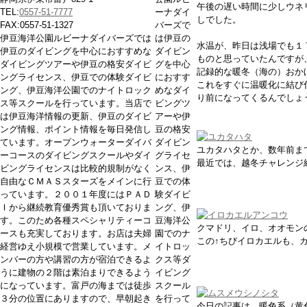
午後の遅い時間に少しウネ
TEL:
0557-51-7777
ーナダイ
しでした。
FAX:0557-51-1327
バーズで
伊豆海洋公園ルビーナダイバーズでは
は伊豆の
水温が、昨日は浅場でも１
伊豆のダイビングを中心におすすめな
ダイビン
ものと思っていたんですが
ダイビングツアーや伊豆の格安ダイビ
グを中心
記録的な暖冬（海の）おか
ングライセンス、伊豆での体験ダイビ
におすす
これをすぐに温暖化に結び
ング、伊豆海洋公園でのナイトロック
めなダイ
り前になってくるんでしょ
ス等スクールを行っています。当店で
ビングツ
は伊豆海洋情報の更新、伊豆のダイビ
アーや伊
ング情報、ポイント情報を毎日発信し
豆の格安
ています。オープンウォーターダイバ
ダイビン
ユカタハタとか、数年前ま
ーコースのダイビングスクールやダイ
グライセ
最近では、越冬チャレンジ
ビングライセンスは比較的規制がなく
ンス、伊
自由なＣＭＡＳスターズをメインに行
豆での体
っています。２００１年度にはＰＡＤ
験ダイビ
Ｉから継続教育優秀賞も頂いておりま
ング、伊
す。このため各種スペシャリティーコ
豆海洋公
クマドリ、イロ、オオモン
ースも充実しております。お店は夫婦
園でのナ
この↑ちびイロカエルも、
経営ゆえ小規模で営業しています。メ
イトロッ
ンバーの方や講習の方が宿泊できるよ
クス等ダ
うに建物の２階は素泊まりできるよう
イビング
になっています。富戸の海までは徒歩
スクール
３分の位置にありますので、早朝起き
を行って
今日の記事は、暖色系（黄