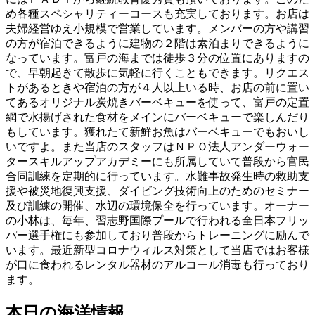
め各種スペシャリティーコースも充実しております。お店は
夫婦経営ゆえ小規模で営業しています。メンバーの方や講習
の方が宿泊できるように建物の２階は素泊まりできるように
なっています。富戸の海までは徒歩３分の位置にありますの
で、早朝起きて散歩に気軽に行くこともできます。リクエス
トがあるときや宿泊の方が４人以上いる時、お店の前に置い
てあるオリジナル炭焼きバーベキューを使って、富戸の定置
網で水揚げされた食材をメインにバーベキューで楽しんだり
もしています。獲れたて新鮮お魚はバーベキューでもおいし
いですよ。また当店のスタッフはＮＰＯ法人アンダーウォー
タースキルアップアカデミーにも所属していて普段から官民
合同訓練を定期的に行っています。水難事故発生時の救助支
援や被災地復興支援、ダイビング技術向上のためのセミナー
及び訓練の開催、水辺の環境保全を行っています。オーナー
の小林は、毎年、習志野国際プールで行われる全日本フリッ
パー選手権にも参加しており普段からトレーニングに励んで
います。最近新型コロナウィルス対策として当店ではお客様
が口に食われるレンタル器材のアルコール消毒も行っており
ます。
本日の海洋情報