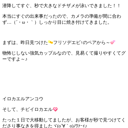
潜降してすぐ、秒で大きなドチザメが泳いできました！！
本当にすぐの出来事だったので、カメラの準備が間に合わ
ず…（´・ω・｀）しっかり目に焼き付けてきました。
まずは、昨日見つけた
フリソデエビ↑のペアから～
物怖じしない強気カップルなので、見易くて撮りやすくてグ
ーですよ～♪
イロカエルアンコウ
そして、チビイロカエル
たった１日で大移動してましたが、お客様が秒で見つけてく
ださり事なきを得ましたヾ(o´∀｀o)ﾉﾜｧｰｨ♪