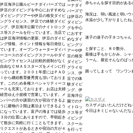
赤ちゃんを探す目的がある
伊豆海洋公園ルビーナダイバーズでは
ーナダイ
伊豆のダイビングを中心におすすめな
バーズで
海況は、弱い風波と弱いウ
ダイビングツアーや伊豆の格安ダイビ
は伊豆の
水温が少し下がりましたね
ングライセンス、伊豆での体験ダイビ
ダイビン
ング、伊豆海洋公園でのナイトロック
グを中心
ス等スクールを行っています。当店で
におすす
迷子の迷子の子ネコちゃ
は伊豆海洋情報の更新、伊豆のダイビ
めなダイ
ング情報、ポイント情報を毎日発信し
ビングツ
と探すこと、８０数分。
ています。オープンウォーターダイバ
アーや伊
最後は手もかじかみ、シャッ
ーコースのダイビングスクールやダイ
豆の格安
うーん、最近そんなのばっ
ビングライセンスは比較的規制がなく
ダイビン
自由なＣＭＡＳスターズをメインに行
グライセ
困ってしまって ワンワンわわｳﾜ
っています。２００１年度にはＰＡＤ
ンス、伊
Ｉから継続教育優秀賞も頂いておりま
豆での体
す。このため各種スペシャリティーコ
験ダイビ
ースも充実しております。お店は夫婦
ング、伊
経営ゆえ小規模で営業しています。メ
豆海洋公
ンバーの方や講習の方が宿泊できるよ
園でのナ
カスザメはいたんだけどね
うに建物の２階は素泊まりできるよう
イトロッ
今日はキミじゃないんだなぁ～σ
になっています。富戸の海までは徒歩
クス等ダ
３分の位置にありますので、早朝起き
イビング
て散歩に気軽に行くこともできます。
スクール
リクエストがあるときや宿泊の方が４
を行って