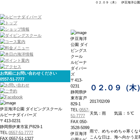
０２.０９（木） 伊豆海洋公園
本日の海
伊豆海洋
公園 ダイ
ビングス
クール
ルビーナ
ダイバー
お気軽にお問い合わせください
ズ
0557-51-7777
〒413-
0231
０２.０９（木
静岡県伊
東市富戸
2017/02/09
829-1
伊豆海洋公園 ダイビングスクール
TEL:
0557-
天気：雨 気温：５℃ 
ルビーナダイバーズ
51-7777
〒413-0231
FAX:050-
静岡県伊東市富戸829-1
3528-5099
雨で、めちゃめちゃ寒くな
TEL:
0557-51-7777
伊豆海洋
こんな日は、海へ向かう足
FAX:0557-51-1327
公園ルビ