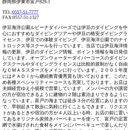
静岡県伊東市富戸829-1
TEL:
0557-51-7777
FAX:0557-51-1327
伊豆海洋公園ルビーナダイバーズでは伊豆のダイビングを中
心におすすめなダイビングツアーや伊豆の格安ダイビングラ
イセンス、伊豆での体験ダイビング、伊豆海洋公園でのナイ
トロックス等スクールを行っています。当店では伊豆海洋情
報の更新、伊豆のダイビング情報、ポイント情報を毎日発信
しています。オープンウォーターダイバーコースのダイビン
グスクールやダイビングライセンスは比較的規制がなく自由
なＣＭＡＳスターズをメインに行っています。２００１年度
にはＰＡＤＩから継続教育優秀賞も頂いております。このた
め各種スペシャリティーコースも充実しております。お店は
夫婦経営ゆえ小規模で営業しています。メンバーの方や講習
の方が宿泊できるように建物の２階は素泊まりできるように
なっています。富戸の海までは徒歩３分の位置にありますの
で、早朝起きて散歩に気軽に行くこともできます。リクエス
トがあるときや宿泊の方が４人以上いる時、お店の前に置い
てあるオリジナル炭焼きバーベキューを使って、富戸の定置
網で水揚げされた食材をメインにバーベキューで楽しんだり