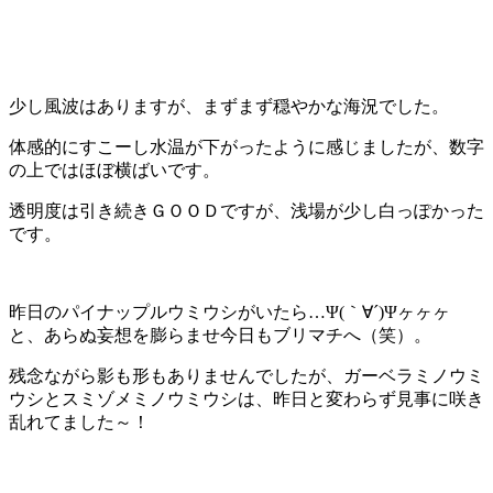
少し風波はありますが、まずまず穏やかな海況でした。
体感的にすこーし水温が下がったように感じましたが、数字
の上ではほぼ横ばいです。
透明度は引き続きＧＯＯＤですが、浅場が少し白っぽかった
です。
昨日のパイナップルウミウシがいたら…
Ψ(｀∀´)Ψヶヶヶ
と、あらぬ妄想を膨らませ今日もブリマチへ（笑）。
残念ながら影も形もありませんでしたが、ガーベラミノウミ
ウシとスミゾメミノウミウシは、昨日と変わらず見事に咲き
乱れてました～！