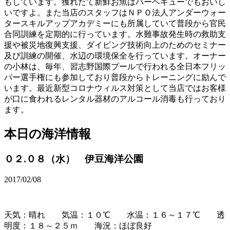
もしています。獲れたて新鮮お魚はバーベキューでもおいし
いですよ。また当店のスタッフはＮＰＯ法人アンダーウォー
タースキルアップアカデミーにも所属していて普段から官民
合同訓練を定期的に行っています。水難事故発生時の救助支
援や被災地復興支援、ダイビング技術向上のためのセミナー
及び訓練の開催、水辺の環境保全を行っています。オーナー
の小林は、毎年、習志野国際プールで行われる全日本フリッ
パー選手権にも参加しており普段からトレーニングに励んで
います。最近新型コロナウィルス対策として当店ではお客様
が口に食われるレンタル器材のアルコール消毒も行っており
ます。
本日の海洋情報
０２.０８（水） 伊豆海洋公園
2017/02/08
天気：晴れ 気温：１０℃ 水温：１６～１７℃ 透
明度：１８～２５ｍ 海況：ほぼ良好