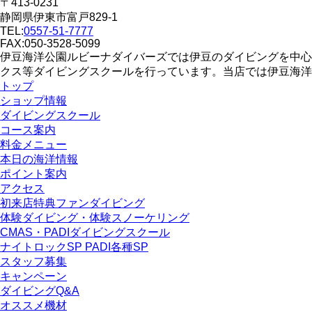
〒413-0231
静岡県伊東市富戸829-1
TEL:
0557-51-7777
FAX:050-3528-5099
伊豆海洋公園ルビーナダイバーズでは伊豆のダイビングを中心
クス等ダイビングスクールを行っています。当店では伊豆海洋
トップ
ショップ情報
ダイビングスクール
コース案内
料金メニュー
本日の海洋情報
ポイント案内
アクセス
初来店特典ファンダイビング
体験ダイビング・体験スノーケリング
CMAS・PADIダイビングスクール
ナイトロックSP PADI各種SP
スタッフ募集
キャンペーン
ダイビングQ&A
オススメ機材