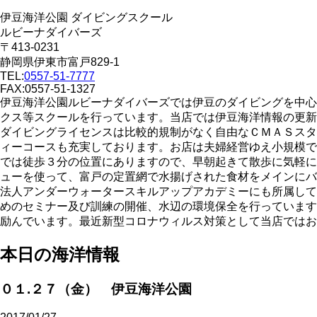
伊豆海洋公園 ダイビングスクール
ルビーナダイバーズ
〒413-0231
静岡県伊東市富戸829-1
TEL:
0557-51-7777
FAX:0557-51-1327
伊豆海洋公園ルビーナダイバーズでは伊豆のダイビングを中心
クス等スクールを行っています。当店では伊豆海洋情報の更新
ダイビングライセンスは比較的規制がなく自由なＣＭＡＳスタ
ィーコースも充実しております。お店は夫婦経営ゆえ小規模で
では徒歩３分の位置にありますので、早朝起きて散歩に気軽に
ューを使って、富戸の定置網で水揚げされた食材をメインにバ
法人アンダーウォータースキルアップアカデミーにも所属して
めのセミナー及び訓練の開催、水辺の環境保全を行っています
励んでいます。最近新型コロナウィルス対策として当店ではお
本日の海洋情報
０１.２７（金） 伊豆海洋公園