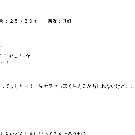
度：２５～３０ｍ 海況：良好
。
+゜゜+*:.｡.*:+☆
～！！
ってました～！一見ヤラセっぽく見えるかもしれないけど、こ
お互いどんな風に思ってるんだろうね？