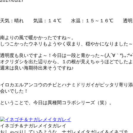
2017/01/27
天気：晴れ 気温：１４℃ 水温：１５～１６℃ 透明
南よりの風で暖かかったですね～。
しつこかったウネリもようやく収まり、穏やかになりました～
透明度も良いですよ～！今日は一段と青かった～
(人´∀｀*).｡:*
オクリダシを出た辺りから、１の根が見えちゃうほどでしたよ
週末は良い海期待出来そうですね♪
イロカエルアンコウのチビとハナミドリガイがピッタリ寄り添
会いでした！
ということで、今日は異種間コラボシリーズ（笑）。
イネゴチ＆ナガレメイタガレイ
おしゃべりしているような、ナガレメイタガレイ＆イネゴチ。