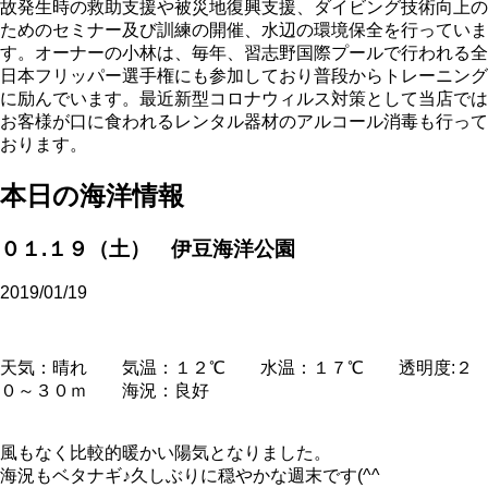
故発生時の救助支援や被災地復興支援、ダイビング技術向上の
ためのセミナー及び訓練の開催、水辺の環境保全を行っていま
す。オーナーの小林は、毎年、習志野国際プールで行われる全
日本フリッパー選手権にも参加しており普段からトレーニング
に励んでいます。最近新型コロナウィルス対策として当店では
お客様が口に食われるレンタル器材のアルコール消毒も行って
おります。
本日の海洋情報
０１.１９（土） 伊豆海洋公園
2019/01/19
天気：晴れ 気温：１２℃ 水温：１７℃ 透明度:２
０～３０ｍ 海況：良好
風もなく比較的暖かい陽気となりました。
海況もベタナギ♪久しぶりに穏やかな週末です(^^ゞ