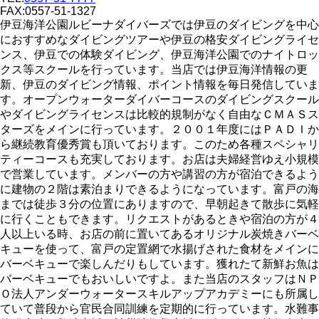
FAX:0557-51-1327
伊豆海洋公園ルビーナダイバーズでは伊豆のダイビングを中心
におすすめなダイビングツアーや伊豆の格安ダイビングライセ
ンス、伊豆での体験ダイビング、伊豆海洋公園でのナイトロッ
クス等スクールを行っています。当店では伊豆海洋情報の更
新、伊豆のダイビング情報、ポイント情報を毎日発信していま
す。オープンウォーターダイバーコースのダイビングスクール
やダイビングライセンスは比較的規制がなく自由なＣＭＡＳス
ターズをメインに行っています。２００１年度にはＰＡＤＩか
ら継続教育優秀賞も頂いております。このため各種スペシャリ
ティーコースも充実しております。お店は夫婦経営ゆえ小規模
で営業しています。メンバーの方や講習の方が宿泊できるよう
に建物の２階は素泊まりできるようになっています。富戸の海
までは徒歩３分の位置にありますので、早朝起きて散歩に気軽
に行くこともできます。リクエストがあるときや宿泊の方が４
人以上いる時、お店の前に置いてあるオリジナル炭焼きバーベ
キューを使って、富戸の定置網で水揚げされた食材をメインに
バーベキューで楽しんだりもしています。獲れたて新鮮お魚は
バーベキューでもおいしいですよ。また当店のスタッフはＮＰ
Ｏ法人アンダーウォータースキルアップアカデミーにも所属し
ていて普段から官民合同訓練を定期的に行っています。水難事