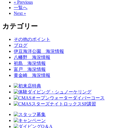
« Previous
一覧へ
Next »
カテゴリー
その他のポイント
ブログ
伊豆海洋公園 海況情報
八幡野 海況情報
初島 海況情報
富戸 海況情報
黄金崎 海況情報