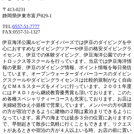
〒413-0231
静岡県伊東市富戸829-1
TEL:
0557-51-7777
FAX:0557-51-1327
伊豆海洋公園ルビーナダイバーズでは伊豆のダイビングを中
心におすすめなダイビングツアーや伊豆の格安ダイビングラ
イセンス、伊豆での体験ダイビング、伊豆海洋公園でのナイ
トロックス等スクールを行っています。当店では伊豆海洋情
報の更新、伊豆のダイビング情報、ポイント情報を毎日発信
しています。オープンウォーターダイバーコースのダイビン
グスクールやダイビングライセンスは比較的規制がなく自由
なＣＭＡＳスターズをメインに行っています。２００１年度
にはＰＡＤＩから継続教育優秀賞も頂いております。このた
め各種スペシャリティーコースも充実しております。お店は
夫婦経営ゆえ小規模で営業しています。メンバーの方や講習
の方が宿泊できるように建物の２階は素泊まりできるように
なっています。富戸の海までは徒歩３分の位置にありますの
で、早朝起きて散歩に気軽に行くこともできます。リクエス
トがあるときや宿泊の方が４人以上いる時、お店の前に置い