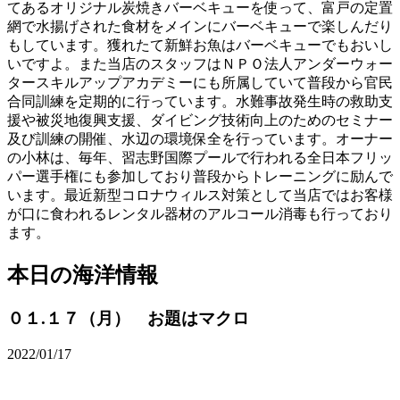
てあるオリジナル炭焼きバーベキューを使って、富戸の定置
網で水揚げされた食材をメインにバーベキューで楽しんだり
もしています。獲れたて新鮮お魚はバーベキューでもおいし
いですよ。また当店のスタッフはＮＰＯ法人アンダーウォー
タースキルアップアカデミーにも所属していて普段から官民
合同訓練を定期的に行っています。水難事故発生時の救助支
援や被災地復興支援、ダイビング技術向上のためのセミナー
及び訓練の開催、水辺の環境保全を行っています。オーナー
の小林は、毎年、習志野国際プールで行われる全日本フリッ
パー選手権にも参加しており普段からトレーニングに励んで
います。最近新型コロナウィルス対策として当店ではお客様
が口に食われるレンタル器材のアルコール消毒も行っており
ます。
本日の海洋情報
０１.１７（月） お題はマクロ
2022/01/17