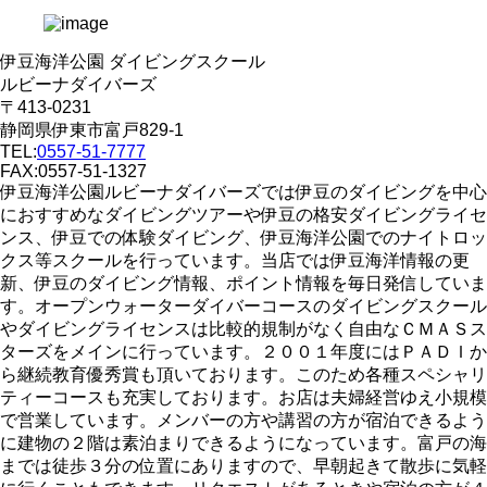
伊豆海洋公園 ダイビングスクール
ルビーナダイバーズ
〒413-0231
静岡県伊東市富戸829-1
TEL:
0557-51-7777
FAX:0557-51-1327
伊豆海洋公園ルビーナダイバーズでは伊豆のダイビングを中心
におすすめなダイビングツアーや伊豆の格安ダイビングライセ
ンス、伊豆での体験ダイビング、伊豆海洋公園でのナイトロッ
クス等スクールを行っています。当店では伊豆海洋情報の更
新、伊豆のダイビング情報、ポイント情報を毎日発信していま
す。オープンウォーターダイバーコースのダイビングスクール
やダイビングライセンスは比較的規制がなく自由なＣＭＡＳス
ターズをメインに行っています。２００１年度にはＰＡＤＩか
ら継続教育優秀賞も頂いております。このため各種スペシャリ
ティーコースも充実しております。お店は夫婦経営ゆえ小規模
で営業しています。メンバーの方や講習の方が宿泊できるよう
に建物の２階は素泊まりできるようになっています。富戸の海
までは徒歩３分の位置にありますので、早朝起きて散歩に気軽