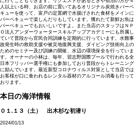
に行くこともできます。リクエストがあるときや宿泊の方が４
人以上いる時、お店の前に置いてあるオリジナル炭焼きバーベ
キューを使って、富戸の定置網で水揚げされた食材をメインに
バーベキューで楽しんだりもしています。獲れたて新鮮お魚は
バーベキューでもおいしいですよ。また当店のスタッフはＮＰ
Ｏ法人アンダーウォータースキルアップアカデミーにも所属し
ていて普段から官民合同訓練を定期的に行っています。水難事
故発生時の救助支援や被災地復興支援、ダイビング技術向上の
ためのセミナー及び訓練の開催、水辺の環境保全を行っていま
す。オーナーの小林は、毎年、習志野国際プールで行われる全
日本フリッパー選手権にも参加しており普段からトレーニング
に励んでいます。最近新型コロナウィルス対策として当店では
お客様が口に食われるレンタル器材のアルコール消毒も行って
おります。
本日の海洋情報
０１.１３（土） 出木杉な初潜り
2024/01/13