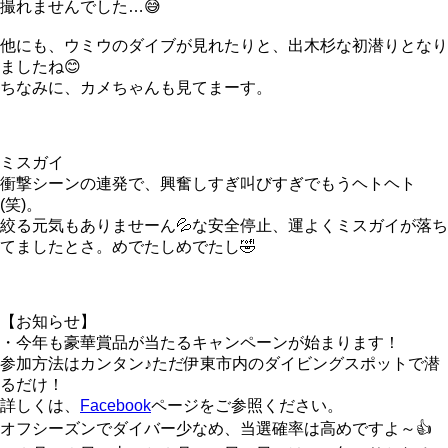
撮れませんでした…😅
他にも、ウミウのダイブが見れたりと、出木杉な初潜りとなり
ましたね😊
ちなみに、カメちゃんも見てまーす。
ミスガイ
衝撃シーンの連発で、興奮しすぎ叫びすぎでもうヘトヘト
(笑)。
絞る元気もありませーん💦な安全停止、運よくミスガイが落ち
てましたとさ。めでたしめでたし🤣
【お知らせ】
・今年も豪華賞品が当たるキャンペーンが始まります！
参加方法はカンタン♪ただ伊東市内のダイビングスポットで潜
るだけ！
詳しくは、
Facebook
ページをご参照ください。
オフシーズンでダイバー少なめ、当選確率は高めですよ～👍