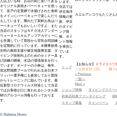
人以上いる時、お店の前に置いてある
います。
オリジナル炭焼きバーベキューを使っ
当店では
て、富戸の定置網で水揚げされた食材
伊豆海洋
カエルアンコウもたくさん
をメインにバーベキューで楽しんだり
情報の更
もしています。獲れたて新鮮お魚はバ
新、伊豆
ーベキューでもおいしいですよ。また
のダイビ
当店のスタッフはＮＰＯ法人アンダー
ング情
ウォータースキルアップアカデミーに
報、ポイ
も所属していて普段から官民合同訓練
ント情報
を定期的に行っています。水難事故発
を発信し
生時の救助支援や被災地復興支援、ダ
ていま
イビング技術向上のためのセミナー及
す。
び訓練の開催、水辺の環境保全を行っ
【お知らせ】
ドライスーツ
ています。オーナーの小林は、毎年、
トップ
・
１月８日（日）
餅つき
習志野国際プールで行われる全日本フ
« Previous
リッパー選手権にも参加しており普段
一覧へ
からトレーニングに励んでいます。最
Next »
近新型コロナウィルス対策として当店
ショップ情報
ダイビングスクー
ではお客様が口に食われるレンタル器
材のアルコール消毒も行っておりま
初来店特典ファンダイビング
体
す。
スタッフ募集
キャンペーン
© Rubiena Divers