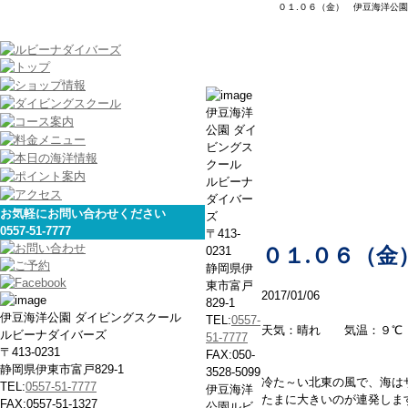
０１.０６（金） 伊豆海洋公園
本日の海
伊豆海洋
公園 ダイ
ビングス
クール
ルビーナ
ダイバー
お気軽にお問い合わせください
ズ
0557-51-7777
〒413-
0231
０１.０６（金
静岡県伊
東市富戸
2017/01/06
829-1
伊豆海洋公園 ダイビングスクール
TEL:
0557-
天気：晴れ 気温：９℃
ルビーナダイバーズ
51-7777
〒413-0231
FAX:050-
静岡県伊東市富戸829-1
3528-5099
冷た～い北東の風で、海は
TEL:
0557-51-7777
伊豆海洋
たまに大きいのが連発しま
FAX:0557-51-1327
公園ルビ