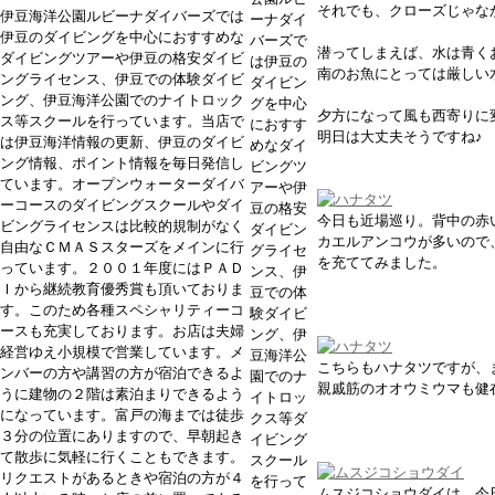
それでも、クローズじゃなか
伊豆海洋公園ルビーナダイバーズでは
ーナダイ
伊豆のダイビングを中心におすすめな
バーズで
潜ってしまえば、水は青く
ダイビングツアーや伊豆の格安ダイビ
は伊豆の
南のお魚にとっては厳しい
ングライセンス、伊豆での体験ダイビ
ダイビン
ング、伊豆海洋公園でのナイトロック
グを中心
夕方になって風も西寄りに
ス等スクールを行っています。当店で
におすす
明日は大丈夫そうですね♪
は伊豆海洋情報の更新、伊豆のダイビ
めなダイ
ング情報、ポイント情報を毎日発信し
ビングツ
ています。オープンウォーターダイバ
アーや伊
ーコースのダイビングスクールやダイ
豆の格安
今日も近場巡り。背中の赤
ビングライセンスは比較的規制がなく
ダイビン
カエルアンコウが多いので
自由なＣＭＡＳスターズをメインに行
グライセ
を充ててみました。
っています。２００１年度にはＰＡＤ
ンス、伊
Ｉから継続教育優秀賞も頂いておりま
豆での体
す。このため各種スペシャリティーコ
験ダイビ
ースも充実しております。お店は夫婦
ング、伊
経営ゆえ小規模で営業しています。メ
豆海洋公
こちらもハナタツですが、
ンバーの方や講習の方が宿泊できるよ
園でのナ
親戚筋のオオウミウマも健
うに建物の２階は素泊まりできるよう
イトロッ
になっています。富戸の海までは徒歩
クス等ダ
３分の位置にありますので、早朝起き
イビング
て散歩に気軽に行くこともできます。
スクール
リクエストがあるときや宿泊の方が４
を行って
ムスジコショウダイは、今