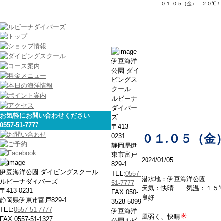
０１.０５（金） ２０℃！
本日の海
伊豆海洋
公園 ダイ
ビングス
クール
ルビーナ
ダイバー
お気軽にお問い合わせください
ズ
0557-51-7777
〒413-
0231
０１.０５（金
静岡県伊
東市富戸
2024/01/05
829-1
伊豆海洋公園 ダイビングスクール
TEL:
0557-
潜水地：伊豆海洋公園
ルビーナダイバーズ
51-7777
天気：快晴 気温：１５
〒413-0231
FAX:050-
良好
静岡県伊東市富戸829-1
3528-5099
TEL:
0557-51-7777
伊豆海洋
風弱く、快晴
FAX:0557-51-1327
公園ルビ