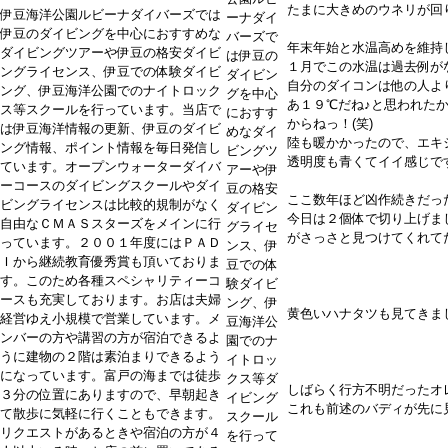
たまに大きめのウネリが回
伊豆海洋公園ルビーナダイバーズでは
ーナダイ
伊豆のダイビングを中心におすすめな
バーズで
年末年始と水温高めを維持
ダイビングツアーや伊豆の格安ダイビ
は伊豆の
１月でこの水温は過去例が
ングライセンス、伊豆での体験ダイビ
ダイビン
自分のダイコンは他の人よ
ング、伊豆海洋公園でのナイトロック
グを中心
あ１９℃だね♪と思われた
ス等スクールを行っています。当店で
におすす
からねっ！(笑)
は伊豆海洋情報の更新、伊豆のダイビ
めなダイ
陸も暖かかったので、エキ
ング情報、ポイント情報を毎日発信し
ビングツ
透明度も青くてイイ感じで
ています。オープンウォーターダイバ
アーや伊
ーコースのダイビングスクールやダイ
豆の格安
ここ数年ほど凶作続きだっ
ビングライセンスは比較的規制がなく
ダイビン
今日は２個体で切り上げま
自由なＣＭＡＳスターズをメインに行
グライセ
がさっさと見つけてくれて
っています。２００１年度にはＰＡＤ
ンス、伊
Ｉから継続教育優秀賞も頂いておりま
豆での体
す。このため各種スペシャリティーコ
験ダイビ
ースも充実しております。お店は夫婦
ング、伊
黄色いハナタツも見てきま
経営ゆえ小規模で営業しています。メ
豆海洋公
ンバーの方や講習の方が宿泊できるよ
園でのナ
うに建物の２階は素泊まりできるよう
イトロッ
になっています。富戸の海までは徒歩
クス等ダ
しばらく行方不明だったオ
３分の位置にありますので、早朝起き
イビング
これも前述のバディが先に
て散歩に気軽に行くこともできます。
スクール
リクエストがあるときや宿泊の方が４
を行って