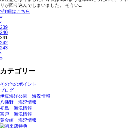
リが回り込んでしまいました。 そうい...
>詳細はこちら
«
‹
239
240
241
242
243
›
»
カテゴリー
その他のポイント
ブログ
伊豆海洋公園 海況情報
八幡野 海況情報
初島 海況情報
富戸 海況情報
黄金崎 海況情報