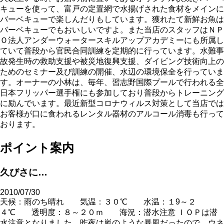
キューを使って、富戸の定置網で水揚げされた食材をメインに
バーベキューで楽しんだりもしています。獲れたて新鮮お魚は
バーベキューでもおいしいですよ。また当店のスタッフはＮＰ
Ｏ法人アンダーウォータースキルアップアカデミーにも所属し
ていて普段から官民合同訓練を定期的に行っています。水難事
故発生時の救助支援や被災地復興支援、ダイビング技術向上の
ためのセミナー及び訓練の開催、水辺の環境保全を行っていま
す。オーナーの小林は、毎年、習志野国際プールで行われる全
日本フリッパー選手権にも参加しており普段からトレーニング
に励んでいます。最近新型コロナウィルス対策として当店では
お客様が口に食われるレンタル器材のアルコール消毒も行って
おります。
ポイント案内
久びさに…
2010/07/30
天候：雨のち晴れ 気温：３０℃ 水温：１9～２
４℃ 透明度：８～２０ｍ 海況：潜水注意 ＩＯＰは潜
水注意となりました。昨夜は嵐のような暴風だったので、ウネ