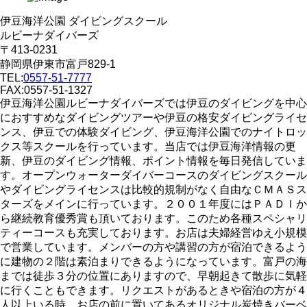
伊豆海洋公園 ダイビングスクール
ルビーナダイバーズ
〒413-0231
静岡県伊東市富戸829-1
TEL:
0557-51-7777
FAX:0557-51-1327
伊豆海洋公園ルビーナダイバーズでは伊豆のダイビングを中心
におすすめなダイビングツアーや伊豆の格安ダイビングライセ
ンス、伊豆での体験ダイビング、伊豆海洋公園でのナイトロッ
クス等スクールを行っています。当店では伊豆海洋情報の更
新、伊豆のダイビング情報、ポイント情報を毎日発信していま
す。オープンウォーターダイバーコースのダイビングスクール
やダイビングライセンスは比較的規制がなく自由なＣＭＡＳス
ターズをメインに行っています。２００１年度にはＰＡＤＩか
ら継続教育優秀賞も頂いております。このため各種スペシャリ
ティーコースも充実しております。お店は夫婦経営ゆえ小規模
で営業しています。メンバーの方や講習の方が宿泊できるよう
に建物の２階は素泊まりできるようになっています。富戸の海
までは徒歩３分の位置にありますので、早朝起きて散歩に気軽
に行くこともできます。リクエストがあるときや宿泊の方が４
人以上いる時、お店の前に置いてあるオリジナル炭焼きバーベ