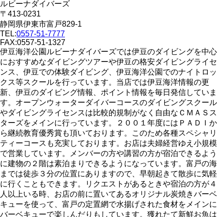
ルビーナダイバーズ
〒413-0231
静岡県伊東市富戸829-1
TEL:
0557-51-7777
FAX:0557-51-1327
伊豆海洋公園ルビーナダイバーズでは伊豆のダイビングを中心
におすすめなダイビングツアーや伊豆の格安ダイビングライセ
ンス、伊豆での体験ダイビング、伊豆海洋公園でのナイトロッ
クス等スクールを行っています。当店では伊豆海洋情報の更
新、伊豆のダイビング情報、ポイント情報を毎日発信していま
す。オープンウォーターダイバーコースのダイビングスクール
やダイビングライセンスは比較的規制がなく自由なＣＭＡＳス
ターズをメインに行っています。２００１年度にはＰＡＤＩか
ら継続教育優秀賞も頂いております。このため各種スペシャリ
ティーコースも充実しております。お店は夫婦経営ゆえ小規模
で営業しています。メンバーの方や講習の方が宿泊できるよう
に建物の２階は素泊まりできるようになっています。富戸の海
までは徒歩３分の位置にありますので、早朝起きて散歩に気軽
に行くこともできます。リクエストがあるときや宿泊の方が４
人以上いる時、お店の前に置いてあるオリジナル炭焼きバーベ
キューを使って、富戸の定置網で水揚げされた食材をメインに
バーベキューで楽しんだりもしています。獲れたて新鮮お魚は