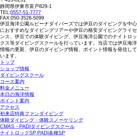
静岡県伊東市富戸829-1
TEL:
0557-51-7777
FAX:050-3528-5099
伊豆海洋公園ルビーナダイバーズでは伊豆のダイビングを中心
におすすめなダイビングツアーや伊豆の格安ダイビングライセ
ンス、伊豆での体験ダイビング、伊豆海洋公園でのナイトロッ
クス等ダイビングスクールを行っています。当店では伊豆海洋
情報の更新、伊豆のダイビング情報、ポイント情報を発信して
います。
トップ
ショップ情報
ダイビングスクール
コース案内
料金メニュー
本日の海洋情報
ポイント案内
アクセス
初来店特典ファンダイビング
体験ダイビング・体験スノーケリング
CMAS・PADIダイビングスクール
ナイトロックSP PADI各種SP